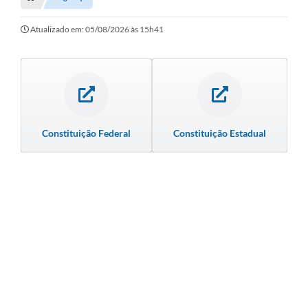
Transparência
Turismo
Atualizado em: 05/08/2026 às 15h41
SIC
Ouvidoria
Coronavírus
Constituição Federal
Constituição Estadual
Serviços Online
Legislação
A Prefeitura
Secretaria de Saúde (Relações ESF)
Plano Municipal de Saúde
ISS Online (Gerar Senha de Acesso / Acesso ao Sistema)
Galeria de Fotos