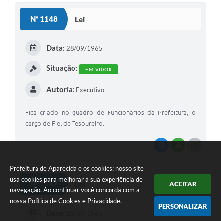
Nº 1148
Lei
Data:
28/09/1965
Situação:
EM VIGOR
Autoria:
Executivo
Fica criado no quadro de Funcionários da Prefeitura, o
cargo de Fiel de Tesoureiro.
VISUALIZAR
BAIXAR
GOSTEI
Prefeitura de Aparecida e os cookies: nosso site
usa cookies para melhorar a sua experiência de
Nº 1147
Lei
ACEITAR
navegação. Ao continuar você concorda com a
nossa
Política de Cookies
e
Privacidade
.
PERSONALIZAR
Data:
28/09/1965