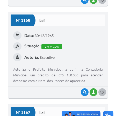
VISUALIZAR
BAIXAR
GOSTEI
Nº 1168
Lei
Data:
30/12/1965
Situação:
EM VIGOR
Autoria:
Executivo
Autoriza o Prefeito Municipal a abrir na Contadoria
Municipal um crédito de Cr$ 150.000 para atender
despesas com o Natal dos Pobres de Aparecida.
VISUALIZAR
BAIXAR
GOSTEI
Nº 1167
Lei