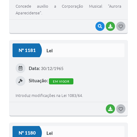
Concede auxílio a Corporação Musical "Aurora
Aparecidense".
VISUALIZAR
BAIXAR
GOSTEI
Nº 1181
Lei
Data:
30/12/1965
Situação:
EM VIGOR
Introduz modificações na Lei 1083/64.
BAIXAR
GOSTEI
Nº 1180
Lei