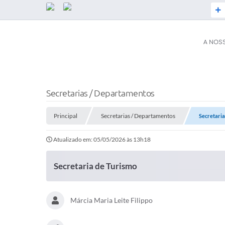
A NOS
SERVIÇOS
Secretaria d
Secretarias / Departamentos
ESF)
Principal
Secretarias / Departamentos
Secretaria
Coronavírus
Plano Munici
Atualizado em: 05/05/2026 às 13h18
Serviços Online
ISS Online (
Acesso / Ace
Secretaria de Turismo
Legislação
Galeria de Fo
A PREFEITURA
Márcia Maria Leite Filippo
Audiências P
Prefeito(a)