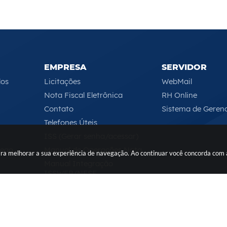
EMPRESA
SERVIDOR
los
Licitações
WebMail
Nota Fiscal Eletrônica
RH Online
Contato
Sistema de Geren
Telefones Úteis
ISS (Gerar senha/acessar)
rego
Manual de Operações Nota
 para melhorar a sua experiência de navegação. Ao continuar você concorda com
Manual Integração
ISSWEB/NFSE
Serviços Online
Segunda-feira a Sexta-feira das 08h às 17h