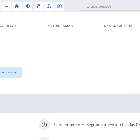
SA CIDADE
SECRETARIAS
TRANSPARÊNCIA
Licit
e Saúde (Relações
Carta de Serviços
Concu
Arquivos para Download
 de Turismo
Selet
pal de Saúde
Galeria de Vídeos
Telef
Gerar Senha de
sso ao Sistema)
Projetos
Jorna
tos
Participe mais
Agen
Funcionamento: Segunda à sexta-feira das 0
úblicas
Contas Públicas
Diário