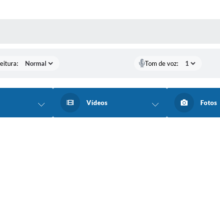
 MÍDIAS
eitura:
Tom de voz:
Vídeos
Fotos