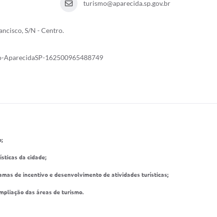
turismo@aparecida.sp.gov.br
EDITAIS
Notíc
ancisco, S/N - Centro.
smo-AparecidaSP-162500965488749
o;
sticas da cidade;
as de incentivo e desenvolvimento de atividades turísticas;
ampliação das áreas de turismo.