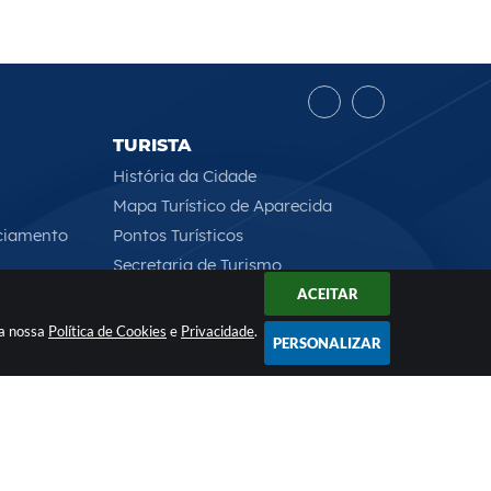
TURISTA
História da Cidade
Mapa Turístico de Aparecida
ciamento
Pontos Turísticos
Secretaria de Turismo
ACEITAR
 a nossa
Política de Cookies
e
Privacidade
.
PERSONALIZAR
Rua Professor José Borges Ribeiro, 167 , CEP: 12570-013