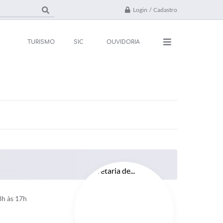
Login / Cadastro
TURISMO
SIC
OUVIDORIA
ações
Contato
rsos e Processos
FAQ
ivos
ones Úteis
l
da
8h às 17h
 Oficial