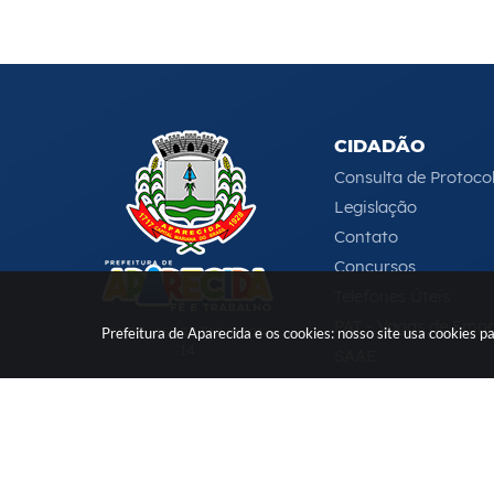
CIDADÃO
Consulta de Protoco
Legislação
Contato
Concursos
Telefones Úteis
PAT - Vagas de Emp
CNPJ: 46.680.518/0001-
Prefeitura de Aparecida e os cookies: nosso site usa cookies
14
SAAE
Serviços Online
e-DAT
(12) 3104-4000
-
ouvidoria@aparecida.sp.gov.br