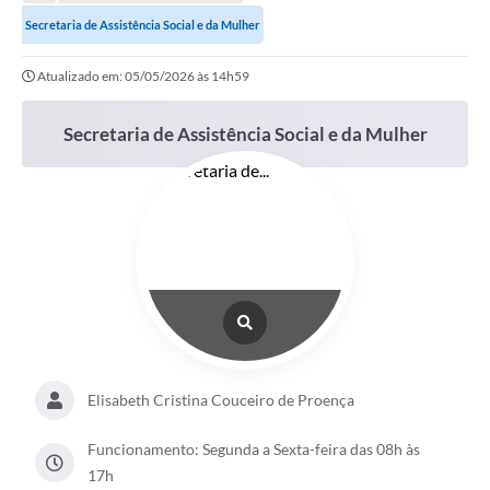
Transparência
Secretaria de Assistência Social e da Mulher
Turismo
Atualizado em: 05/05/2026 às 14h59
SIC
Ouvidoria
Secretaria de Assistência Social e da Mulher
Coronavírus
Serviços Online
Legislação
A Prefeitura
Secretaria de Saúde (Relações ESF)
Plano Municipal de Saúde
Elisabeth Cristina Couceiro de Proença
ISS Online (Gerar Senha de Acesso / Acesso ao Sistema)
Funcionamento: Segunda a Sexta-feira das 08h às
Galeria de Fotos
17h