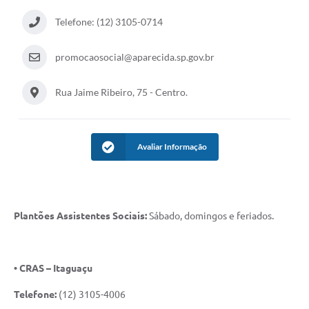
Audiências Públicas
Telefone: (12) 3105-0714
Cemitérios
promocaosocial@aparecida.sp.gov.br
Carta de Serviços
Rua Jaime Ribeiro, 75 - Centro.
Arquivos para Download
Galeria de Vídeos
Avaliar Informação
Projetos
Participe mais
Contas Públicas
Plantões Assistentes Sociais:
Sábado, domingos e feriados.
Editais
Telefones Úteis
• CRAS – Itaguaçu
Jornal
Telefone:
(12) 3105-4006