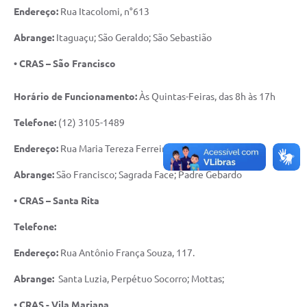
Agenda
Endereço:
Rua Itacolomi, n°613
Diário Oficial
Abrange:
Itaguaçu; São Geraldo; São Sebastião
Notícias
• CRAS – São Francisco
Contato
Horário de Funcionamento:
Às Quintas-Feiras, das 8h às 17h
FAQ
Telefone:
(12) 3105-1489
Endereço:
Rua Maria Tereza Ferreira, n° 164
Abrange:
São Francisco; Sagrada Face; Padre Gebardo
• CRAS – Santa Rita
Telefone:
Endereço:
Rua Antônio França Souza, 117.
Abrange:
Santa Luzia, Perpétuo Socorro; Mottas;
• CRAS - Vila Mariana