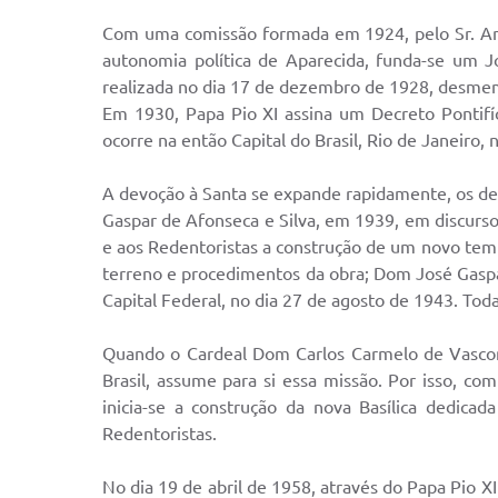
Com uma comissão formada em 1924, pelo Sr. Amé
autonomia política de Aparecida, funda-se um Jo
realizada no dia 17 de dezembro de 1928, desm
Em 1930, Papa Pio XI assina um Decreto Pontifí
ocorre na então Capital do Brasil, Rio de Janeiro,
A devoção à Santa se expande rapidamente, os dev
Gaspar de Afonseca e Silva, em 1939, em discurso
e aos Redentoristas a construção de um novo temp
terreno e procedimentos da obra; Dom José Gaspar
Capital Federal, no dia 27 de agosto de 1943. Toda
Quando o Cardeal Dom Carlos Carmelo de Vasconc
Brasil, assume para si essa missão. Por isso, c
inicia-se a construção da nova Basílica dedica
Redentoristas.
No dia 19 de abril de 1958, através do Papa Pio X