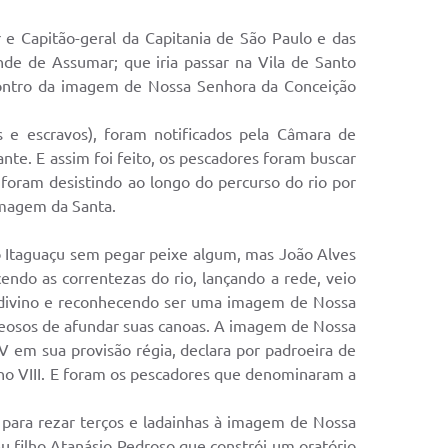
ias
e Capitão-geral da Capitania de São Paulo e das
e de Assumar; que iria passar na Vila de Santo
ncontro da imagem de Nossa Senhora da Conceição
s e escravos), foram notificados pela Câmara de
ante. E assim foi feito, os pescadores foram buscar
oram desistindo ao longo do percurso do rio por
imagem da Santa.
to Itaguaçu sem pegar peixe algum, mas João Alves
endo as correntezas do rio, lançando a rede, veio
l divino e reconhecendo ser uma imagem de Nossa
ceosos de afundar suas canoas. A imagem de Nossa
em sua provisão régia, declara por padroeira de
no VIII. E foram os pescadores que denominaram a
 para rezar terços e ladainhas à imagem de Nossa
u filho Atanásio Pedroso que constrói um oratório