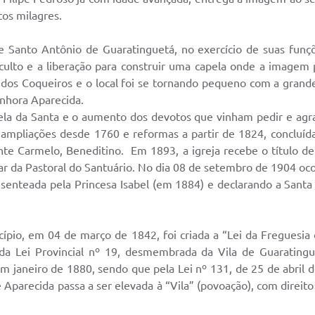
tos milagres.
e Santo Antônio de Guaratinguetá, no exercício de suas funçõ
culto e a liberação para construir uma capela onde a imagem
o dos Coqueiros e o local foi se tornando pequeno com a gran
enhora Aparecida.
a da Santa e o aumento dos devotos que vinham pedir e agrad
 ampliações desde 1760 e reformas a partir de 1824, concluíd
te Carmelo, Beneditino. Em 1893, a igreja recebe o título de
dar da Pastoral do Santuário. No dia 08 de setembro de 1904 o
enteada pela Princesa Isabel (em 1884) e declarando a Santa 
cípio, em 04 de março de 1842, foi criada a “Lei da Freguesi
a Lei Provincial nº 19, desmembrada da Vila de Guaratingue
em janeiro de 1880, sendo que pela Lei nº 131, de 25 de abril d
Aparecida passa a ser elevada à “Vila” (povoação), com direit