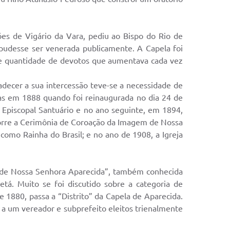
es de Vigário da Vara, pediu ao Bispo do Rio de
 pudesse ser venerada publicamente. A Capela foi
de quantidade de devotos que aumentava cada vez
ecer a sua intercessão teve-se a necessidade de
as em 1888 quando foi reinaugurada no dia 24 de
 Episcopal Santuário e no ano seguinte, em 1894,
corre a Cerimônia de Coroação da Imagem de Nossa
como Rainha do Brasil; e no ano de 1908, a Igreja
a de Nossa Senhora Aparecida”, também conhecida
tá. Muito se foi discutido sobre a categoria de
e 1880, passa a “Distrito” da Capela de Aparecida.
o a um vereador e subprefeito eleitos trienalmente