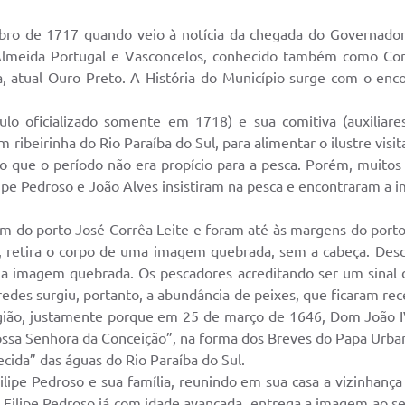
EDITAIS
Notíc
ubro de 1717 quando veio à notícia da chegada do Governador 
Almeida Portugal e Vasconcelos, conhecido também como Cond
a, atual Ouro Preto. A História do Município surge com o e
lo oficializado somente em 1718) e sua comitiva (auxiliare
ibeirinha do Rio Paraíba do Sul, para alimentar o ilustre visit
que o período não era propício para a pesca. Porém, muitos f
ipe Pedroso e João Alves insistiram na pesca e encontraram a 
ram do porto José Corrêa Leite e foram até às margens do por
a, retira o corpo de uma imagem quebrada, sem a cabeça. Desc
na imagem quebrada. Os pescadores acreditando ser um sina
edes surgiu, portanto, a abundância de peixes, que ficaram re
gião, justamente porque em 25 de março de 1646, Dom João IV 
ossa Senhora da Conceição”, na forma dos Breves do Papa Urba
da” das águas do Rio Paraíba do Sul.
pe Pedroso e sua família, reunindo em sua casa a vizinhança
 Filipe Pedroso já com idade avançada, entrega a imagem ao se