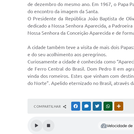
de dezembro do mesmo ano. Em 1967, o Papa Pau
do encontro da imagem da Santa.
O Presidente da República João Baptista de Oliv
dedicado a Nossa Senhora Aparecida, a Padroeira d
Nossa Senhora da Conceição Aparecida e de forma i
A cidade também teve a visita de mais dois Papas
e do seu acolhimento aos peregrinos.
Curiosamente a cidade é conhecida como “Aparecid
de Ferro Central do Brasil. Dom Pedro II em agr
vinda dos romeiros. Estes que vinham com desti
do Norte”. Apelido eternizado no Brasil, através 
COMPARTILHAR
FACEBOOK
MESSENGER
TWITTER
WHATSAPP
OUTRAS
Velocidade de l