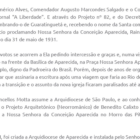
rico Alves, Comendador Augusto Marcondes Salgado e o Corone
rnal “A Liberdade”. E através do Projeto nº 82, e do Decret
embrando-o de Guaratinguetá e, recebendo o nome da Santa c
cio proclamando Nossa Senhora da Conceição Aparecida, Rainha
 no dia 31 de maio de 1931.
otos se acorrem a Ela pedindo intercessão e graças e, numa vi
 na frente da Basílica de Aparecida, na Praça Nossa Senhora 
lo, digno da Padroeira do Brasil. Porém, depois de anos de org
 que assinaria a escritura após uma viagem que faria ao Rio de
 a transição e o assunto da nova igreja ficaram paralisados até
ellos Motta assume a Arquidiocese de São Paulo, e ao conhec
om o Projeto Arquitetônico (Neorromânico) de Benedito Calix
da a Nossa Senhora da Conceição Aparecida no Morro das Pita
II, foi criada a Arquidiocese de Aparecida e instalada pelo S