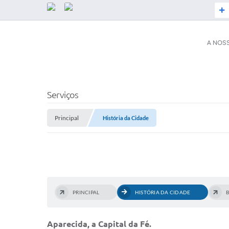
A NOS
SERVIÇOS
Secretaria d
Serviços
ESF)
Principal
História da Cidade
Coronavírus
Plano Munici
Serviços Online
ISS Online (
Acesso / Ace
Legislação
Galeria de Fo
PRINCIPAL
HISTÓRIA DA CIDADE
A PREFEITURA
Audiências P
Prefeito(a)
Aparecida, a Capital da Fé.