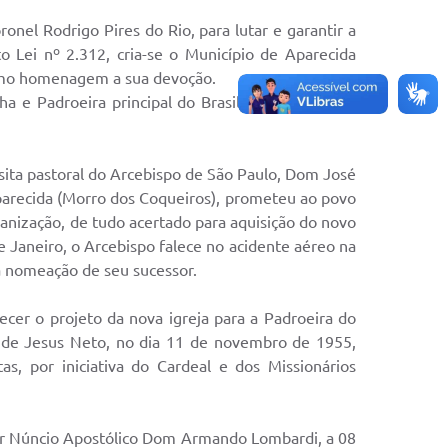
l Rodrigo Pires do Rio, para lutar e garantir a
o Lei nº 2.312, cria-se o Município de Aparecida
omo homenagem a sua devoção.
 e Padroeira principal do Brasil; Cerimônia que
sita pastoral do Arcebispo de São Paulo, Dom José
Aparecida (Morro dos Coqueiros), prometeu ao povo
anização, de tudo acertado para aquisição do novo
 Janeiro, o Arcebispo falece no acidente aéreo na
 a nomeação de seu sucessor.
er o projeto da nova igreja para a Padroeira do
to de Jesus Neto, no dia 11 de novembro de 1955,
s, por iniciativa do Cardeal e dos Missionários
enhor Núncio Apostólico Dom Armando Lombardi, a 08