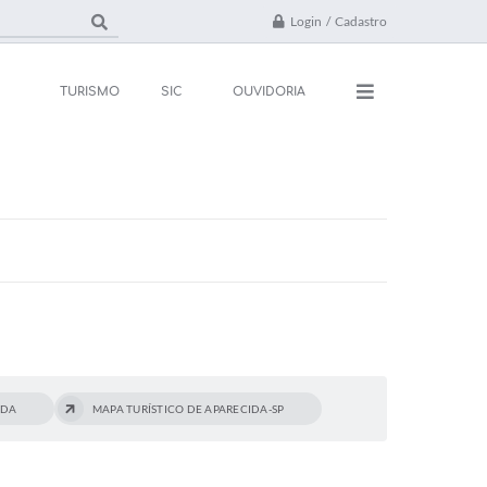
Login / Cadastro
TURISMO
SIC
OUVIDORIA
ações
Contato
rsos e Processos
FAQ
ivos
ones Úteis
l
IDA
MAPA TURÍSTICO DE APARECIDA-SP
da
 Oficial