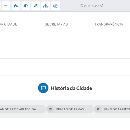
SA CIDADE
SECRETARIAS
TRANSPARÊNCIA
Licit
e Saúde (Relações
Carta de Serviços
Concu
Arquivos para Download
Selet
pal de Saúde
Galeria de Vídeos
Telef
Gerar Senha de
História da Cidade
sso ao Sistema)
Projetos
Jorna
tos
Participe mais
BANDEIRA DE APARECIDA
BRASÃO DE ARMAS
HINO DE APAREC
Agen
úblicas
Contas Públicas
Diário