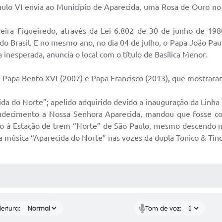
lo VI envia ao Município de Aparecida, uma Rosa de Ouro no
eira Figueiredo, através da Lei 6.802 de 30 de junho de 198
o Brasil. E no mesmo ano, no dia 04 de julho, o Papa João Paul
nesperada, anuncia o local com o título de Basílica Menor.
: Papa Bento XVI (2007) e Papa Francisco (2013), que mostrara
a do Norte”; apelido adquirido devido a inauguração da Linha F
adecimento a Nossa Senhora Aparecida, mandou que fosse cons
no à Estação de trem “Norte” de São Paulo, mesmo descendo 
da música “Aparecida do Norte” nas vozes da dupla Tonico & Tino
 MÍDIAS
eitura:
Tom de voz: