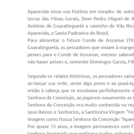
Cemitérios
Galeria de Prefeitos
Aparecida inicia sua história em meados de out
terras das Minas Gerais, Dom Pedro Miguel de 
Antônio de Guaratinguetá a caminho de Vila Ric
Aparecida, a Santa Padroeira do Brasil.
Para alimentar o futuro Conde de Assumar (Títu
Guaratinguetá, os pescadores que viviam à margem r
peixes para o Conde de Assumar, mesmo sabendo 
não haver peixes e, somente Domingos Garcia, Fil
Segundo os relatos históricos, os pescadores saí
ao lançar sua rede, sente algo preso e ao puxá-l
então à cabeça que se encaixava perfeitamente 
Senhora da Conceição, ao jogarem novamente as r
Senhora da Conceição era muito conhecida na re
seus Reinos e Senhorios, a Santíssima Virgem “N
imagem como Nossa Senhora da Conceição “Apareci
Por quase 15 anos, a imagem permaneceu com Fili
Senhora Aparecida que realizava muitos milagres.