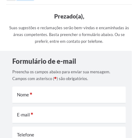
Transparência
Turismo
Prezado(a),
SIC
Suas sugestões e reclamações serão bem-vindas e encaminhadas às
áreas competentes. Basta preencher o formulário abaixo. Ou se
Ouvidoria
preferir, entre em contato por telefone.
Coronavírus
Formulário de e-mail
Serviços Online
Preencha os campos abaixo para enviar sua mensagem.
Legislação
Campos com asterisco (
) são obrigatórios.
A Prefeitura
Nome
Secretaria de Saúde (Relações ESF)
Plano Municipal de Saúde
E-mail
ISS Online (Gerar Senha de Acesso / Acesso ao Sistema)
Galeria de Fotos
Telefone