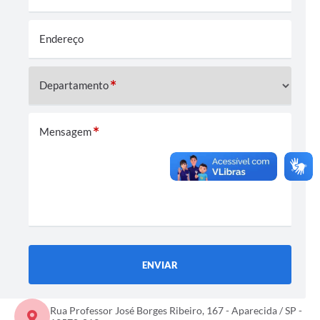
Audiências Públicas
Endereço
Cemitérios
Carta de Serviços
Departamento
Arquivos para Download
Galeria de Vídeos
Mensagem
Projetos
Participe mais
Contas Públicas
Editais
ENVIAR
Telefones Úteis
Jornal
Rua Professor José Borges Ribeiro, 167 - Aparecida / SP -