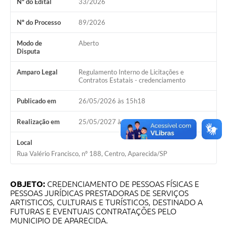
Nº do Edital
33/2026
Audiências Públicas
Nº do Processo
89/2026
Cemitérios
Modo de
Aberto
Disputa
Carta de Serviços
Arquivos para Download
Amparo Legal
Regulamento Interno de Licitações e
Contratos Estatais - credenciamento
Galeria de Vídeos
Publicado em
26/05/2026 às 15h18
Projetos
Realização em
25/05/2027 às 17h00
Participe mais
Local
Contas Públicas
Rua Valério Francisco, nº 188, Centro, Aparecida/SP
Editais
OBJETO:
CREDENCIAMENTO DE PESSOAS FÍSICAS E
Telefones Úteis
PESSOAS JURÍDICAS PRESTADORAS DE SERVIÇOS
ARTISTICOS, CULTURAIS E TURÍSTICOS, DESTINADO A
Jornal
FUTURAS E EVENTUAIS CONTRATAÇÕES PELO
MUNICIPIO DE APARECIDA.