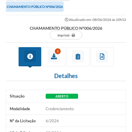
Transparência
CHAMAMENTO PÚBLICO N°006/2026
Turismo
Atualizado em: 08/06/2026 às 10h52
SIC
CHAMAMENTO PÚBLICO N°006/2026
Ouvidoria
Imprimir
Coronavírus
3
Serviços Online
Legislação
Detalhes
A Prefeitura
Secretaria de Saúde (Relações ESF)
Situação
ABERTO
Plano Municipal de Saúde
Modalidade
Credenciamento
ISS Online (Gerar Senha de Acesso / Acesso ao Sistema)
Nº da Licitação
6/2026
Galeria de Fotos