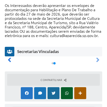
Agenda
Os Interessados deverão apresentar os envelopes de
documentação para Habilitação e Plano De Trabalho a
Diário Oficial
partir do dia 27 de maio de 2026, que deverão ser
protocolados na sede da Secretaria Municipal de Cultura
Notícias
e da Secretaria Municipal de Turismo, sito a Rua Valério
Francisco, nº 188, Centro, Aparecida/SP, devidamente
Contato
lacrados OU as documentações serem enviadas de forma
eletrônica para os e-mails: cultura@aparecida.sp.gov.br.
FAQ
Secretarias Vinculadas
COMPARTILHAR