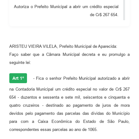
Autoriza o Prefeito Municipal a abrir um crédito especial
Audiências Públicas
de Cr$ 267 654.
Cemitérios
Carta de Serviços
Arquivos para Download
ARISTEU VIEIRA VILELA, Prefeito Municipal de Aparecida:
Faço saber que a Câmara Municipal decreta e eu promulgo a
Galeria de Vídeos
seguinte lei:
Projetos
Art 1º
- Fica o senhor Prefeito Municipal autorizado a abrir
Participe mais
na Contadoria Municipal um crédito especial no valor de Cr$ 267
Contas Públicas
654 - duzentos e sessenta e sete mil, seiscentos e cinquenta e
Editais
quatro cruzeiros - destinado ao pagamento de juros de mora
devidos pelo pagamento das parcelas das dívidas do Município
Telefones Úteis
para com a Caixa Econômica do Estado de São Paulo,
Jornal
correspondentes essas parcelas ao ano de 1065.