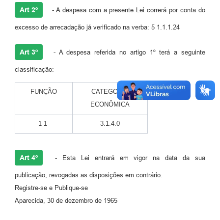
Agenda
Art 2º
- A despesa com a presente Lei correrá por conta do
Diário Oficial
excesso de arrecadação já verificado na verba: 5 1.1.1.24
Notícias
Art 3º
- A despesa referida no artigo 1º terá a seguinte
Contato
classificação:
FAQ
FUNÇÃO
CATEGORIA
ECONÔMICA
1 1
3.1.4.0
Art 4º
- Esta Lei entrará em vigor na data da sua
publicação, revogadas as disposições em contrário.
Registre-se e Publique-se
Aparecida, 30 de dezembro de 1965