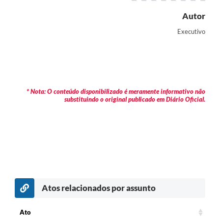
Autor
Executivo
* Nota: O conteúdo disponibilizado é meramente informativo não
substituindo o original publicado em Diário Oficial.
Atos relacionados por assunto
c
Ato