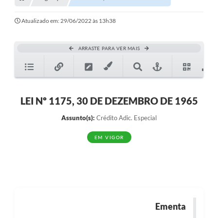
Transparência
Turismo
Atualizado em: 29/06/2022 às 13h38
SIC
ARRASTE PARA VER MAIS
Ouvidoria
Coronavírus
Serviços Online
LEI Nº 1175, 30 DE DEZEMBRO DE 1965
Legislação
Assunto(s):
Crédito Adic. Especial
A Prefeitura
EM VIGOR
Secretaria de Saúde (Relações ESF)
Plano Municipal de Saúde
ISS Online (Gerar Senha de Acesso / Acesso ao Sistema)
Ementa
Galeria de Fotos