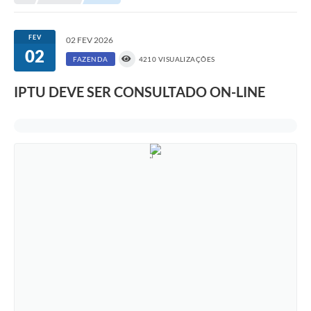
Transparência
Turismo
FEV
02 FEV 2026
02
SIC
FAZENDA
4210 VISUALIZAÇÕES
Ouvidoria
IPTU DEVE SER CONSULTADO ON-LINE
Coronavírus
Serviços Online
Legislação
A Prefeitura
Secretaria de Saúde (Relações ESF)
Plano Municipal de Saúde
ISS Online (Gerar Senha de Acesso / Acesso ao Sistema)
Galeria de Fotos