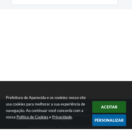
Prefeitura de Aparecida e os cookies: nosso site
usa cookies para melhorar a sua experiência de
ACEITAR
Telefone: (12) 3104-4000
navegação. Ao continuar você concorda com a
Endereço: Rua Professor José Borges Ribeiro, 167 | CEP: 12570-
nossa
Política de Cookies
e
Privacidade
.
PERSONALIZAR
013
Segunda-feira a Sexta-feira das 08h às 17h