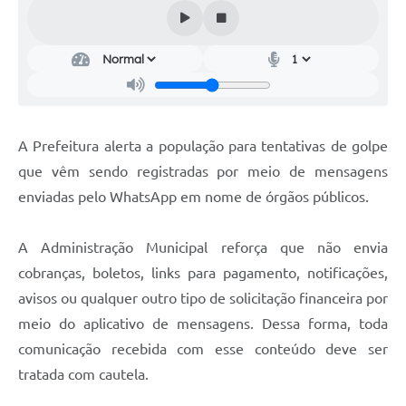
Audiências Públicas
Cemitérios
Carta de Serviços
Arquivos para Download
A Prefeitura alerta a população para tentativas de golpe
Galeria de Vídeos
que vêm sendo registradas por meio de mensagens
enviadas pelo WhatsApp em nome de órgãos públicos.
Projetos
Participe mais
A Administração Municipal reforça que não envia
Contas Públicas
cobranças, boletos, links para pagamento, notificações,
avisos ou qualquer outro tipo de solicitação financeira por
Editais
meio do aplicativo de mensagens. Dessa forma, toda
Telefones Úteis
comunicação recebida com esse conteúdo deve ser
tratada com cautela.
Jornal