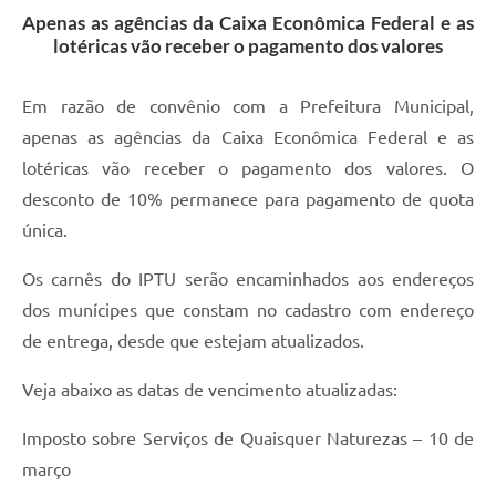
Apenas as agências da Caixa Econômica Federal e as
Audiências Públicas
lotéricas vão receber o pagamento dos valores
Cemitérios
Em razão de convênio com a Prefeitura Municipal,
Carta de Serviços
apenas as agências da Caixa Econômica Federal e as
Arquivos para Download
lotéricas vão receber o pagamento dos valores. O
desconto de 10% permanece para pagamento de quota
Galeria de Vídeos
única.
Projetos
Os carnês do IPTU serão encaminhados aos endereços
Participe mais
dos munícipes que constam no cadastro com endereço
Contas Públicas
de entrega, desde que estejam atualizados.
Editais
Veja abaixo as datas de vencimento atualizadas:
Telefones Úteis
Imposto sobre Serviços de Quaisquer Naturezas – 10 de
Jornal
março