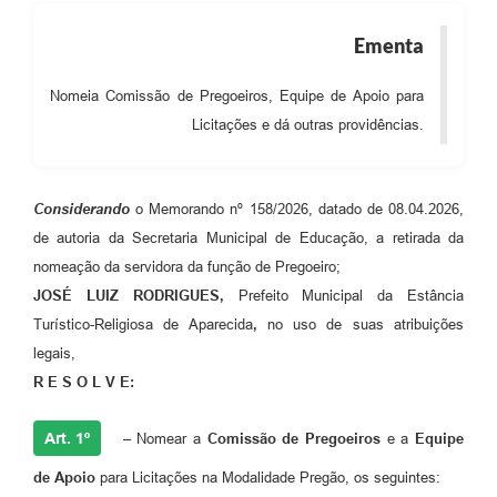
Audiências Públicas
Ementa
Cemitérios
Nomeia Comissão de Pregoeiros, Equipe de Apoio para
Carta de Serviços
Licitações e dá outras providências.
Arquivos para Download
Galeria de Vídeos
Considerando
o Memorando nº 158/2026, datado de 08.04.2026,
de autoria da Secretaria Municipal de Educação, a retirada da
Projetos
nomeação da servidora da função de Pregoeiro;
Participe mais
JOSÉ LUIZ RODRIGUES
,
Prefeito Municipal da Estância
Turístico-Religiosa de Aparecida
,
no uso de suas atribuições
Contas Públicas
legais,
Editais
R E S O L V E:
Telefones Úteis
Art. 1º
–
Nomear a
Comissão de Pregoeiros
e a
Equipe
Jornal
de Apoio
para Licitações na Modalidade Pregão, os seguintes: