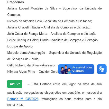
Agenda
Pregoeiros
Juliana Loverri Monteiro da Silva – Supervisor da Unidade de
Diário Oficial
Compras;
Notícias
Nicolas de Almeida Grilo – Analista de Compras e Licitação;
Juliana Chapelin Tjader – Analista de Compras e Licitação;
Contato
Júlio César de França Motta – Analista de Compras e Licitação
FAQ
Felipe Henrique Salotti Prado – Analista de Compras e Licitação.
Equipe de Apoio
Marcelo Leme Assumpção – Supervisor da Unidade de Regulação
de Serviços de Saúde;
Célio Roberto da Silva – Assessor;
Nilmara Alves Pinto – Ouvidor Geral.
Art. 2º
–
Esta Portaria entra em vigor na data de sua
publicação, revogadas as disposições em contrário, em especial a
Portaria nº 045/2026
, retroagindo os seus efeitos para o dia
08.04.2026.