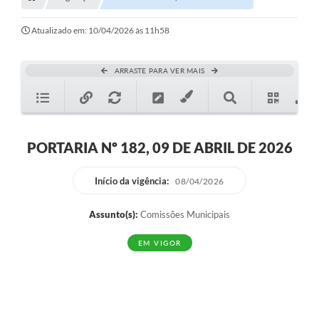
Transparência
Turismo
Atualizado em: 10/04/2026 às 11h58
SIC
ARRASTE PARA VER MAIS
Ouvidoria
Coronavírus
Serviços Online
PORTARIA Nº 182, 09 DE ABRIL DE 2026
Legislação
Início da vigência:
08/04/2026
A Prefeitura
Assunto(s):
Comissões Municipais
Secretaria de Saúde (Relações ESF)
EM VIGOR
Plano Municipal de Saúde
ISS Online (Gerar Senha de Acesso / Acesso ao Sistema)
Galeria de Fotos