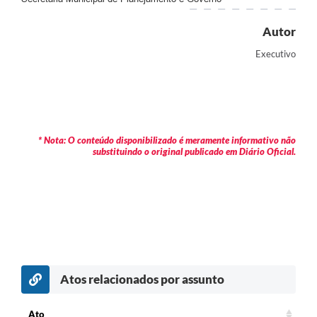
Autor
Executivo
* Nota: O conteúdo disponibilizado é meramente informativo não
substituindo o original publicado em Diário Oficial.
Atos relacionados por assunto
c
Ato