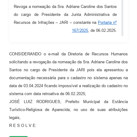
Revoga a nomeação da Sra. Adriane Caroline dos Santos
Audiências Públicas
do cargo de Presidente da Junta Administrativa de
Cemitérios
Recursos de Infrações – JARI – constante na
Portaria nº
167/2025
, de 06.02.2025.
Carta de Serviços
Arquivos para Download
CONSIDERANDO o e-mail da Diretoria de Recursos Humanos
Galeria de Vídeos
solicitando a revogação da nomeação da Sra. Adriane Caroline dos
Projetos
Santos no cargo de Presidente da JARI pois ela apresentou a
documentação necessária para o cadastro no sistema apenas na
Participe mais
data de 03.04.2024 ficando impossível a realização do cadastro no
Contas Públicas
sistema com data retroativa de 06.02.2025;
JOSÉ LUIZ RODRIGUES, Prefeito Municipal da Estância
Editais
Turístico-Religiosa de Aparecida, no uso de suas atribuições
Telefones Úteis
legais,
R E S O L V E:
Jornal