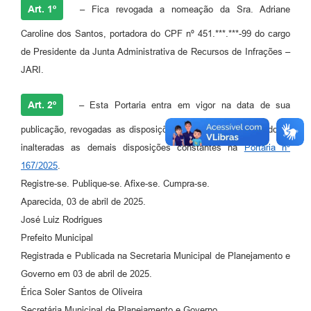
Agenda
Art. 1º
– Fica revogada a nomeação da Sra. Adriane
Diário Oficial
Caroline dos Santos, portadora do CPF nº 451.***.***-99 do cargo
de Presidente da Junta Administrativa de Recursos de Infrações –
Notícias
JARI.
Contato
Art. 2º
– Esta Portaria entra em vigor na data de sua
FAQ
publicação, revogadas as disposições em contrário, mantendo-se
inalteradas as demais disposições constantes na
Portaria nº
167/2025
.
Registre-se. Publique-se. Afixe-se. Cumpra-se.
Aparecida, 03 de abril de 2025.
José Luiz Rodrigues
Prefeito Municipal
Registrada e Publicada na Secretaria Municipal de Planejamento e
Governo em 03 de abril de 2025.
Érica Soler Santos de Oliveira
Secretária Municipal de Planejamento e Governo