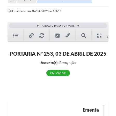
Transparência
Turismo
Atualizado em: 04/04/2025 às 16h15
SIC
ARRASTE PARA VER MAIS
Ouvidoria
Coronavírus
Serviços Online
PORTARIA Nº 253, 03 DE ABRIL DE 2025
Legislação
Assunto(s):
Revogação
A Prefeitura
EM VIGOR
Secretaria de Saúde (Relações ESF)
Plano Municipal de Saúde
ISS Online (Gerar Senha de Acesso / Acesso ao Sistema)
Ementa
Galeria de Fotos