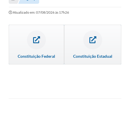
Transparência
Turismo
Atualizado em: 07/08/2026 às 17h26
SIC
Ouvidoria
Coronavírus
Constituição Federal
Constituição Estadual
Serviços Online
Legislação
A Prefeitura
Secretaria de Saúde (Relações ESF)
Plano Municipal de Saúde
ISS Online (Gerar Senha de Acesso / Acesso ao Sistema)
Galeria de Fotos