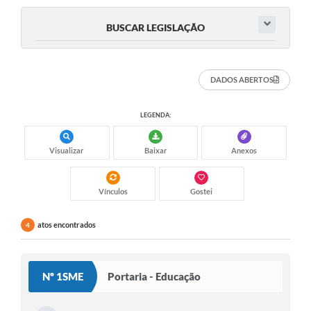
Audiências Públicas
BUSCAR LEGISLAÇÃO
Cemitérios
Carta de Serviços
DADOS ABERTOS
Arquivos para Download
LEGENDA:
Galeria de Vídeos
Visualizar
Baixar
Anexos
Projetos
Participe mais
Vínculos
Gostei
Contas Públicas
atos encontrados
4
Editais
Telefones Úteis
Nº 1SME
Portaria - Educação
Jornal