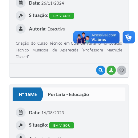
Agenda
Data:
26/11/2024
Diário Oficial
Situação:
EM VIGOR
Notícias
Autoria:
Executivo
Contato
Criação do Curso Técnico em Guia de Turismo no Colégio
FAQ
Técnico Municipal de Aparecida “Professora Mathilde
Fázzeri”.
VISUALIZAR
BAIXAR
GOSTEI
Nº 1SME
Portaria - Educação
Data:
16/08/2023
Situação:
EM VIGOR