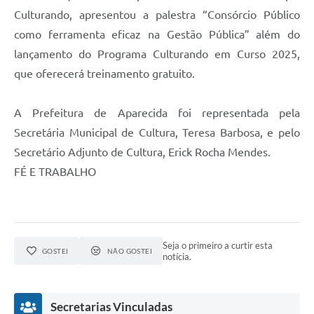
Agenda
Culturando, apresentou a palestra “Consórcio Público
Diário Oficial
como ferramenta eficaz na Gestão Pública” além do
lançamento do Programa Culturando em Curso 2025,
Notícias
que oferecerá treinamento gratuito.
Contato
A Prefeitura de Aparecida foi representada pela
FAQ
Secretária Municipal de Cultura, Teresa Barbosa, e pelo
Secretário Adjunto de Cultura, Erick Rocha Mendes.
FÉ E TRABALHO
Seja o primeiro a curtir esta
GOSTEI
NÃO GOSTEI
notícia.
Secretarias Vinculadas