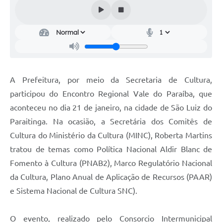
Audiências Públicas
Cemitérios
Carta de Serviços
Arquivos para Download
A Prefeitura, por meio da Secretaria de Cultura,
Galeria de Vídeos
participou do Encontro Regional Vale do Paraíba, que
aconteceu no dia 21 de janeiro, na cidade de São Luiz do
Projetos
Paraitinga. Na ocasião, a Secretária dos Comitês de
Participe mais
Cultura do Ministério da Cultura (MINC), Roberta Martins
Contas Públicas
tratou de temas como Política Nacional Aldir Blanc de
Fomento à Cultura (PNAB2), Marco Regulatório Nacional
Editais
da Cultura, Plano Anual de Aplicação de Recursos (PAAR)
Telefones Úteis
e Sistema Nacional de Cultura SNC).
Jornal
O evento, realizado pelo Consorcio Intermunicipal