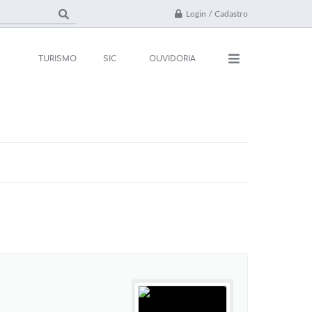
Login / Cadastro
TURISMO
SIC
OUVIDORIA
ações
Contato
rsos e Processos
FAQ
ivos
ones Úteis
l
da
 Oficial