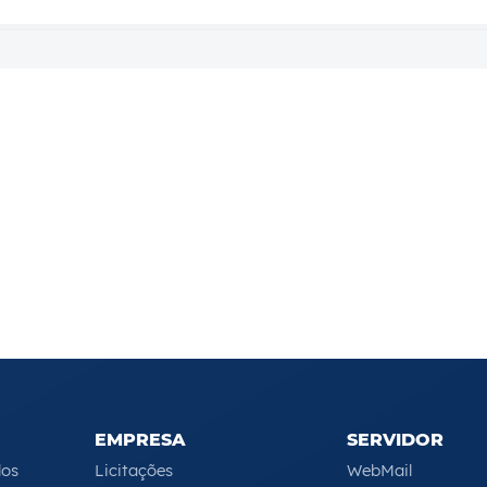
EMPRESA
SERVIDOR
los
Licitações
WebMail