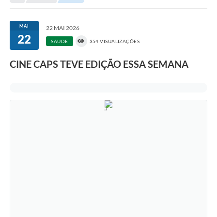
Transparência
Turismo
MAI
22 MAI 2026
22
SIC
SAÚDE
354 VISUALIZAÇÕES
Ouvidoria
CINE CAPS TEVE EDIÇÃO ESSA SEMANA
Coronavírus
Serviços Online
Legislação
A Prefeitura
Secretaria de Saúde (Relações ESF)
Plano Municipal de Saúde
ISS Online (Gerar Senha de Acesso / Acesso ao Sistema)
Galeria de Fotos