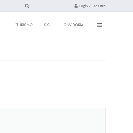
Login / Cadastro
TURISMO
SIC
OUVIDORIA
ações
Contato
rsos e Processos
FAQ
ivos
ones Úteis
l
da
 Oficial