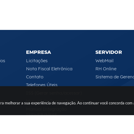
EMPRESA
SERVIDOR
los
Licitações
WebMail
Nota Fiscal Eletrônica
RH Online
Contato
Sistema de Geren
Telefones Úteis
ISS (Gerar senha/acessar)
rego
Manual de Operações Nota
 para melhorar a sua experiência de navegação. Ao continuar você concorda com
Manual Integração
ISSWEB/NFSE
Serviços Online
Segunda-feira a Sexta-feira das 08h às 17h