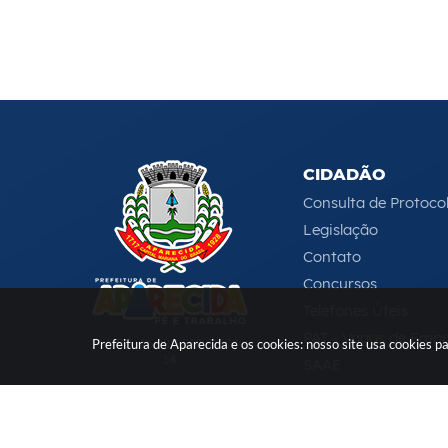
CIDADÃO
Consulta de Protoco
Legislação
Contato
Concursos
Telefones Úteis
PAT - Vagas de Emp
CNPJ: 46.680.518/0001-
Prefeitura de Aparecida e os cookies: nosso site usa cookies
14
SAAE
Serviços Online
e-DAT
(12) 3104-4000
-
ouvidoria@aparecida.sp.gov.br