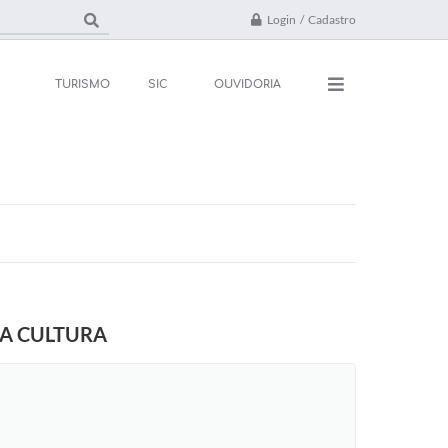
Login / Cadastro
TURISMO
SIC
OUVIDORIA
ações
Contato
rsos e Processos
FAQ
ivos
ones Úteis
NA CULTURA
l
da
 Oficial