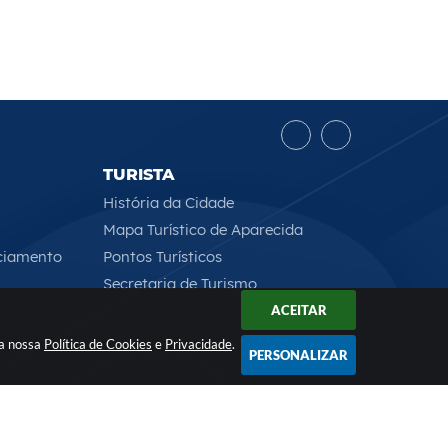
TURISTA
História da Cidade
Mapa Turístico de Aparecida
ciamento
Pontos Turísticos
Secretaria de Turismo
ACEITAR
 a nossa
Política de Cookies
e
Privacidade
.
PERSONALIZAR
Rua Professor José Borges Ribeiro, 167 , CEP: 12570-013