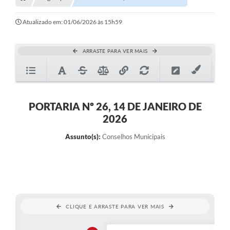
Transparência
Turismo
Atualizado em: 01/06/2026 às 15h59
SIC
ARRASTE PARA VER MAIS
Ouvidoria
Coronavírus
Serviços Online
PORTARIA Nº 26, 14 DE JANEIRO DE
2026
Legislação
Assunto(s):
Conselhos Municipais
A Prefeitura
Secretaria de Saúde (Relações ESF)
Plano Municipal de Saúde
ISS Online (Gerar Senha de Acesso / Acesso ao Sistema)
CLIQUE E ARRASTE PARA VER MAIS
Galeria de Fotos