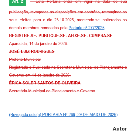
Art. 2
–
Esta Portaria entra em vigor na data de sua
publicação, revogadas as disposições em contrário, retroagindo os
seus efeitos para o dia 23.10.2025, mantendo-se inalterados os
demais membros nomeados pela
Portaria nº 277/2025
.
REGISTRE-SE. PUBLIQUE-SE. AFIXE-SE. CUMPRA-SE
Aparecida, 14 de janeiro de 2026.
JOSÉ LUIZ RODRIGUES
Prefeito Municipal
Registrada e Publicada na Secretaria Municipal de Planejamento e
Governo em 14 de janeiro de 2026.
ÉRICA SOLER SANTOS DE OLIVEIRA
Secretária Municipal de Planejamento e Governo
(Revogado pelo(a) PORTARIA Nº 266, 29 DE MAIO DE 2026)
Autor