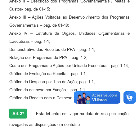
Anexo II – Descrição dos Programas Governamentais / Metas e
Agenda
Custos- pag. de 01-15;
Diário Oficial
Anexo III – Ações Voltadas ao Desenvolvimento dos Programas
Governamentais – pag. de 01-49;
Notícias
Anexo IV – Estrutura de Órgãos, Unidades Orçamentárias e
Contato
Executoras – pag. 1-1;
Demonstrativo das Receitas do PPA – pag. 1-1;
FAQ
Relação dos Programas do PPA – pag. 1-2;
Custo dos Programas e Ações por Unidade Executora – pag. 1-14;
Gráfico de Evolução da Receita – pag. 1-1;
Gráfico da Despesa por Tipo de Ação; pag. 1-1;
Gráfico da despesa por Função – pag. 1-1;
Gráfico da Receita com a Despesa – pag. 1-1.
Art 2º
- Esta lei entre em vigor na data de sua publicação,
revogadas as disposições em contrário.