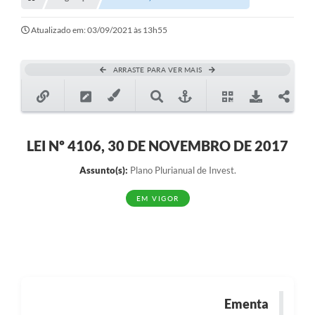
Transparência
Turismo
Atualizado em: 03/09/2021 às 13h55
SIC
ARRASTE PARA VER MAIS
Ouvidoria
Coronavírus
Serviços Online
LEI Nº 4106, 30 DE NOVEMBRO DE 2017
Legislação
Assunto(s):
Plano Plurianual de Invest.
A Prefeitura
EM VIGOR
Secretaria de Saúde (Relações ESF)
Plano Municipal de Saúde
ISS Online (Gerar Senha de Acesso / Acesso ao Sistema)
Ementa
Galeria de Fotos