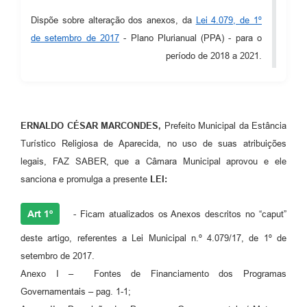
Audiências Públicas
Dispõe sobre alteração dos anexos, da
Lei 4.079, de 1º
de setembro de 2017
- Plano Plurianual (PPA) - para o
Cemitérios
período de 2018 a 2021.
Carta de Serviços
Arquivos para Download
Galeria de Vídeos
ERNALDO CÉSAR MARCONDES,
Prefeito Municipal da Estância
Turístico Religiosa de Aparecida, no uso de suas atribuições
Projetos
legais, FAZ SABER, que a Câmara Municipal aprovou e ele
Participe mais
sanciona e promulga a presente
LEI:
Contas Públicas
Art 1º
- Ficam atualizados os Anexos descritos no “caput”
Editais
deste artigo, referentes a Lei Municipal n.º 4.079/17, de 1º de
setembro de 2017.
Telefones Úteis
Anexo I – Fontes de Financiamento dos Programas
Jornal
Governamentais – pag. 1-1;