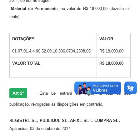
2011, conforme segue:
Agenda
Material de Permanente
, no valor de R$ 18.000,00 (dezoito mil
Diário Oficial
reais);
Notícias
Contato
DOTAÇÕES
VALOR
FAQ
01.07.01.4.4.90.52.00.10.306.0704.2508.05
R$ 18.000,00
VALOR TOTAL
R$ 18.000,00
Art 2º
-
Esta Lei entrará em vigor, na data da sua
publicação, revogadas as disposições em contrário.
REGISTRE-SE, PUBLIQUE-SE, AFIXE-SE E CUMPRA-SE.
Aparecida, 03 de outubro de 2017.