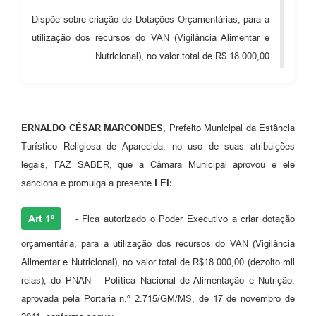
Audiências Públicas
Dispõe sobre criação de Dotações Orçamentárias, para a
utilização dos recursos do VAN (Vigilância Alimentar e
Cemitérios
Nutricional), no valor total de R$ 18.000,00
Carta de Serviços
Arquivos para Download
Galeria de Vídeos
ERNALDO CÉSAR MARCONDES,
Prefeito Municipal da Estância
Turístico Religiosa de Aparecida, no uso de suas atribuições
Projetos
legais, FAZ SABER, que a Câmara Municipal aprovou e ele
Participe mais
sanciona e promulga a presente
LEI:
Contas Públicas
Art 1º
- Fica autorizado o Poder Executivo a criar dotação
Editais
orçamentária, para a utilização dos recursos do VAN (Vigilância
Alimentar e Nutricional), no valor total de R$18.000,00 (dezoito mil
Telefones Úteis
reias), do PNAN – Política Nacional de Alimentação e Nutrição,
Jornal
aprovada pela Portaria n.º 2.715/GM/MS, de 17 de novembro de