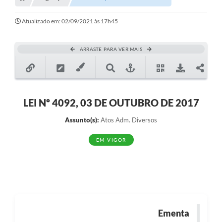
Transparência
Turismo
Atualizado em: 02/09/2021 às 17h45
SIC
ARRASTE PARA VER MAIS
Ouvidoria
Coronavírus
Serviços Online
LEI Nº 4092, 03 DE OUTUBRO DE 2017
Legislação
Assunto(s):
Atos Adm. Diversos
A Prefeitura
EM VIGOR
Secretaria de Saúde (Relações ESF)
Plano Municipal de Saúde
ISS Online (Gerar Senha de Acesso / Acesso ao Sistema)
Ementa
Galeria de Fotos