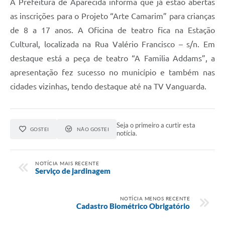
A Prefeitura de Aparecida informa que já estão abertas
Audiências Públicas
as inscrições para o Projeto “Arte Camarim” para crianças
de 8 a 17 anos. A Oficina de teatro fica na Estação
Cemitérios
Cultural, localizada na Rua Valério Francisco – s/n. Em
Carta de Serviços
destaque está a peça de teatro “A Familia Addams”, a
Arquivos para Download
apresentação fez sucesso no município e também nas
cidades vizinhas, tendo destaque até na TV Vanguarda.
Galeria de Vídeos
Projetos
Seja o primeiro a curtir esta
Participe mais
GOSTEI
NÃO GOSTEI
notícia.
Contas Públicas
NOTÍCIA MAIS RECENTE
Editais
Serviço de jardinagem
Telefones Úteis
NOTÍCIA MENOS RECENTE
Cadastro Biométrico Obrigatório
Jornal