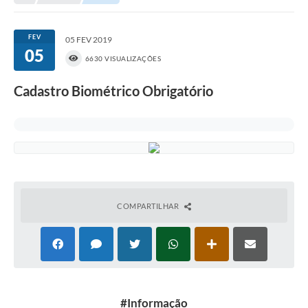
Transparência
Turismo
FEV
05 FEV 2019
05
SIC
6630 VISUALIZAÇÕES
Ouvidoria
Cadastro Biométrico Obrigatório
Coronavírus
Serviços Online
Legislação
A Prefeitura
COMPARTILHAR
Secretaria de Saúde (Relações ESF)
Plano Municipal de Saúde
ISS Online (Gerar Senha de Acesso / Acesso ao Sistema)
Galeria de Fotos
#Informação