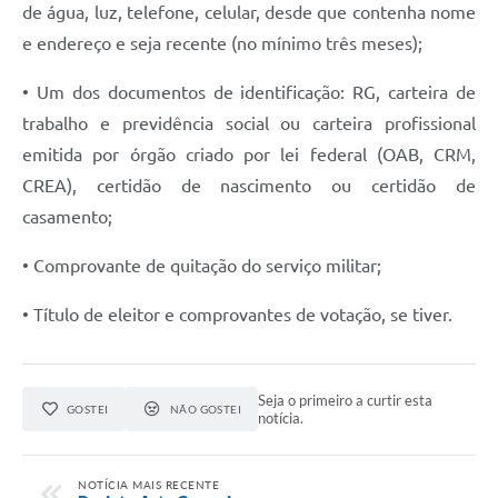
Agenda
de água, luz, telefone, celular, desde que contenha nome
e endereço e seja recente (no mínimo três meses);
Diário Oficial
• Um dos documentos de identificação: RG, carteira de
Notícias
trabalho e previdência social ou carteira profissional
Contato
emitida por órgão criado por lei federal (OAB, CRM,
FAQ
CREA), certidão de nascimento ou certidão de
casamento;
• Comprovante de quitação do serviço militar;
• Título de eleitor e comprovantes de votação, se tiver.
Seja o primeiro a curtir esta
GOSTEI
NÃO GOSTEI
notícia.
NOTÍCIA MAIS RECENTE