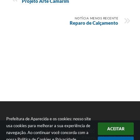
Projeto Arte Camarim
NOTÍCIA MENOS RECENTE
Reparo de Calçamento
Prefeitura de Aparecida e os cookies: nosso site
usa cookies para melhorar a sua experiência de
ACEITAR
Telefone: (12) 3104-4000
navegação. Ao continuar você concorda com a
Endereço: Rua Professor José Borges Ribeiro, 167 | CEP: 12570-
nossa
Política de Cookies
e
Privacidade
.