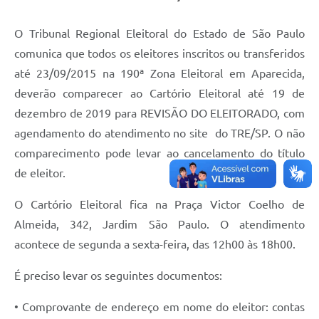
Audiências Públicas
O Tribunal Regional Eleitoral do Estado de São Paulo
Cemitérios
comunica que todos os eleitores inscritos ou transferidos
Carta de Serviços
até 23/09/2015 na 190ª Zona Eleitoral em Aparecida,
deverão comparecer ao Cartório Eleitoral até 19 de
Arquivos para Download
dezembro de 2019 para REVISÃO DO ELEITORADO, com
Galeria de Vídeos
agendamento do atendimento no site do TRE/SP. O não
comparecimento pode levar ao cancelamento do título
Projetos
de eleitor.
Participe mais
O Cartório Eleitoral fica na Praça Victor Coelho de
Contas Públicas
Almeida, 342, Jardim São Paulo. O atendimento
Editais
acontece de segunda a sexta-feira, das 12h00 às 18h00.
Telefones Úteis
É preciso levar os seguintes documentos:
Jornal
• Comprovante de endereço em nome do eleitor: contas