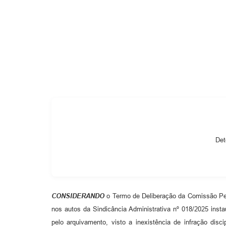
Cemitérios
Galeria de Prefeitos
Det
CONSIDERANDO
o Termo de Deliberação da Comissão Perm
nos autos da Sindicância Administrativa nº 018/2025 inst
pelo arquivamento, visto a inexistência de infração dis