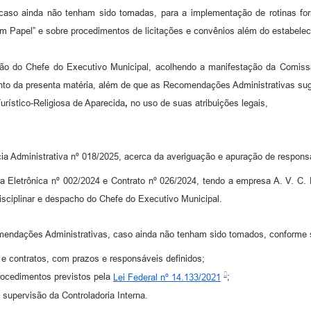
aso ainda não tenham sido tomadas, para a implementação de rotinas form
m Papel” e sobre procedimentos de licitações e convênios além do estabele
ção do Chefe do Executivo Municipal, acolhendo a manifestação da Comis
ento da presenta matéria, além de que as Recomendações Administrativas s
urístico-Religiosa de Aparecida
,
no uso de suas atribuições legais,
Administrativa nº 018/2025, acerca da averiguação e apuração de responsa
a Eletrônica nº 002/2024 e Contrato nº 026/2024, tendo a empresa A. V. C.
sciplinar e despacho do Chefe do Executivo Municipal.
endações Administrativas, caso ainda não tenham sido tomados, conforme 
 e contratos, com prazos e responsáveis definidos;
rocedimentos previstos pela
Lei Federal nº 14.133/2021
;
 supervisão da Controladoria Interna.