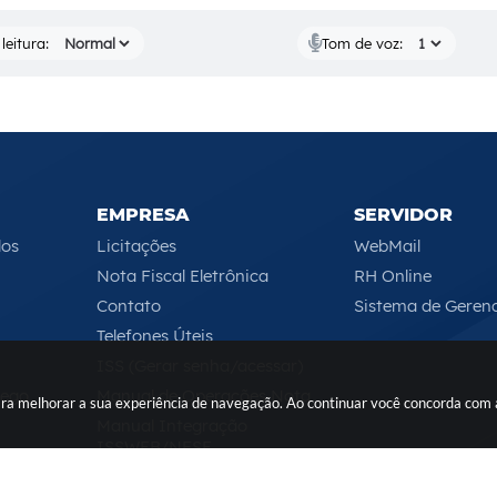
leitura:
Tom de voz:
EMPRESA
SERVIDOR
los
Licitações
WebMail
Nota Fiscal Eletrônica
RH Online
Contato
Sistema de Geren
Telefones Úteis
ISS (Gerar senha/acessar)
rego
Manual de Operações Nota
 para melhorar a sua experiência de navegação. Ao continuar você concorda com
Manual Integração
ISSWEB/NFSE
Serviços Online