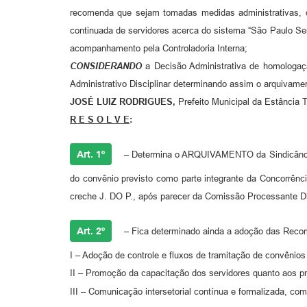
recomenda que sejam tomadas medidas administrativas, c
continuada de servidores acerca do sistema “São Paulo Se
acompanhamento pela Controladoria Interna;
CONSIDERANDO
a Decisão Administrativa de homologa
Administrativo Disciplinar determinando assim o arquivam
JOSÉ LUIZ RODRIGUES,
Prefeito Municipal da Estância T
R E S O L V E
:
Art. 1º
–
Determina o ARQUIVAMENTO da Sindicância 
do convênio previsto como parte integrante da Concorrênci
creche J. DO P., após parecer da Comissão Processante Di
Art. 2º
–
Fica determinado ainda a adoção das Recom
I – Adoção de controle e fluxos de tramitação de convênios
II – Promoção da capacitação dos servidores quanto aos p
III – Comunicação intersetorial contínua e formalizada, com