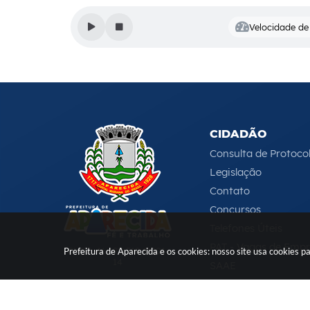
Velocidade de 
CIDADÃO
Consulta de Protoco
Legislação
Contato
Concursos
Telefones Úteis
PAT - Vagas de Emp
CNPJ: 46.680.518/0001-
Prefeitura de Aparecida e os cookies: nosso site usa cookies
14
SAAE
Serviços Online
e-DAT