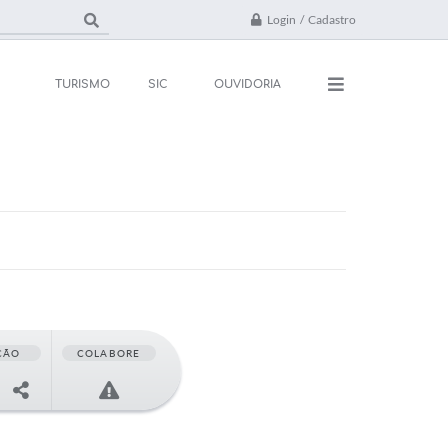
Login / Cadastro
TURISMO
SIC
OUVIDORIA
ações
Contato
rsos e Processos
FAQ
ivos
ones Úteis
l
ÇÃO
COLABORE
da
 Oficial