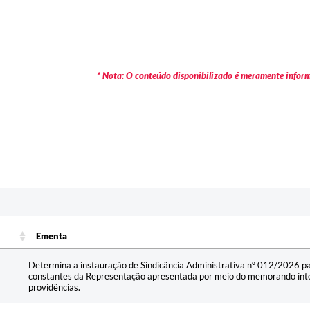
* Nota: O conteúdo disponibilizado é meramente informa
c
Ementa
Ementa
Determina a instauração de Sindicância Administrativa nº 012/2026 pa
constantes da Representação apresentada por meio do memorando inte
providências.