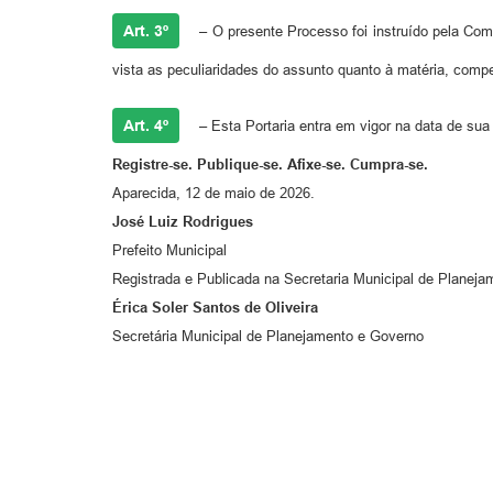
Art. 3º
–
O presente Processo foi instruído pela Com
vista as peculiaridades do assunto quanto à matéria, compet
Art. 4º
– Esta Portaria entra em vigor na data de sua
Registre-se. Publique-se. Afixe-se. Cumpra-se.
Aparecida, 12 de maio de 2026.
José Luiz Rodrigues
Prefeito Municipal
Registrada e Publicada na Secretaria Municipal de Planej
Érica Soler Santos de Oliveira
Secretária Municipal de Planejamento e Governo