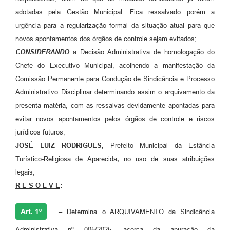
Agenda
adotadas pela Gestão Municipal. Fica ressalvado porém a
Diário Oficial
urgência para a regularização formal da situação atual para que
novos apontamentos dos órgãos de controle sejam evitados;
Notícias
CONSIDERANDO
a Decisão Administrativa de homologação do
Contato
Chefe do Executivo Municipal, acolhendo a manifestação da
Comissão Permanente para Condução de Sindicância e Processo
FAQ
Administrativo Disciplinar determinando assim o arquivamento da
presenta matéria, com as ressalvas devidamente apontadas para
evitar novos apontamentos pelos órgãos de controle e riscos
jurídicos futuros;
JOSÉ LUIZ RODRIGUES,
Prefeito Municipal da Estância
Turístico-Religiosa de Aparecida
,
no uso de suas atribuições
legais,
R E S O L V E
:
Art. 1º
–
Determina o ARQUIVAMENTO da Sindicância
Administrativa nº 005/2025, acerca da apuração da