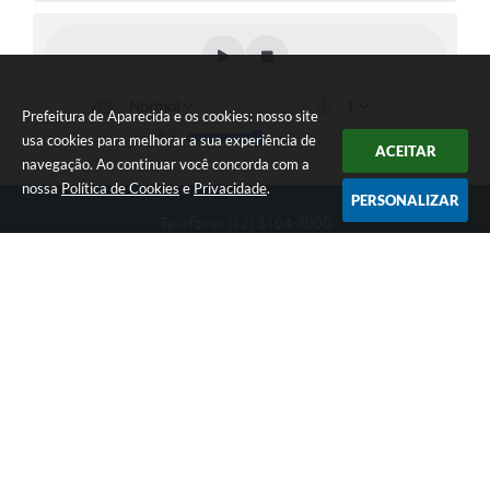
Prefeitura de Aparecida e os cookies: nosso site
usa cookies para melhorar a sua experiência de
ACEITAR
navegação. Ao continuar você concorda com a
nossa
Política de Cookies
e
Privacidade
.
PERSONALIZAR
Telefone: (12) 3104-4000
Endereço: Rua Professor José Borges Ribeiro, 167 | CEP: 12570-
013
Segunda-feira a Sexta-feira das 08h às 17h
CNPJ: 46.680.518/0001-14
Prefeitura de Aparecida
Versão do Sistema:
3.5.3 - 19/06/2026
Portal atualizado em:
07/08/2026 17:59
Dados Abertos