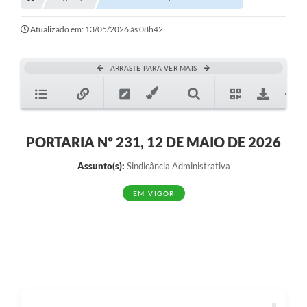
Transparência
Turismo
Atualizado em: 13/05/2026 às 08h42
SIC
ARRASTE PARA VER MAIS
Ouvidoria
Coronavírus
Serviços Online
PORTARIA Nº 231, 12 DE MAIO DE 2026
Legislação
Assunto(s):
Sindicância Administrativa
A Prefeitura
EM VIGOR
Secretaria de Saúde (Relações ESF)
Plano Municipal de Saúde
ISS Online (Gerar Senha de Acesso / Acesso ao Sistema)
Galeria de Fotos