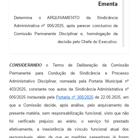
Ementa
Audiências Públicas
Determina o ARQUIVAMENTO da Sindicância
Cemitérios
Administrativa nº 005/2025, após parecer conclusivo da
Carta de Serviços
Comissão Permanente Disciplinar e, homologação da
decisão pelo Chefe do Executivo.
Arquivos para Download
Galeria de Vídeos
CONSIDERANDO
o Termo de Deliberação da Comissão
Projetos
Permanente para Condução de Sindicância e Processo
Participe mais
Administrativo Disciplinar, nomeada pela Portaria Municipal nº
403/2025, constante nos autos da Sindicância Administrativa nº
Contas Públicas
005/2025 instaurada pela
Portaria nº 305/2025
de 22.05.2025, em
Editais
que a Comissão decide, após análise, pelo arquivamento da
presente matéria, sem responsabilização funcional, visto que não
Telefones Úteis
foi verificado prejuízo ao erário, o serviço foi prestado
Jornal
efetivamente, a inexistência de vínculo funcional atual dos
responsáveis, além de que as medidas saneadoras já foram