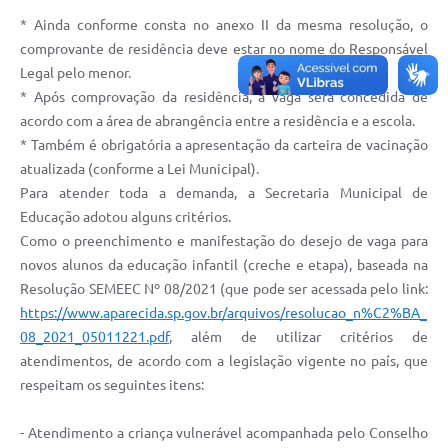
Agenda
* Ainda conforme consta no anexo II da mesma resolução, o
Diário Oficial
comprovante de residência deve estar no nome do Responsável
Legal pelo menor.
Notícias
* Após comprovação da residência, a vaga será concedida de
acordo com a área de abrangência entre a residência e a escola.
Contato
* Também é obrigatória a apresentação da carteira de vacinação
FAQ
atualizada (conforme a Lei Municipal).
Para atender toda a demanda, a Secretaria Municipal de
Educação adotou alguns critérios.
Como o preenchimento e manifestação do desejo de vaga para
novos alunos da educação infantil (creche e etapa), baseada na
Resolução SEMEEC Nº 08/2021 (que pode ser acessada pelo link:
https://www.aparecida.sp.gov.br/arquivos/resolucao_n%C2%BA_
08_2021_05011221.pdf
, além de utilizar critérios de
atendimentos, de acordo com a legislação vigente no país, que
respeitam os seguintes itens:
- Atendimento a criança vulnerável acompanhada pelo Conselho