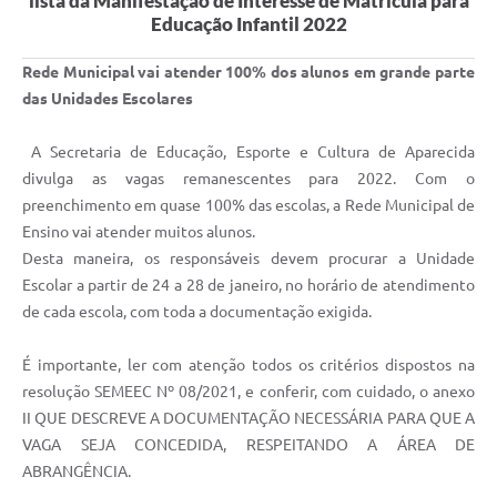
lista da Manifestação de Interesse de Matrícula para
Educação Infantil 2022
Audiências Públicas
Cemitérios
Rede Municipal vai atender 100% dos alunos em grande parte
das Unidades Escolares
Carta de Serviços
A Secretaria de Educação, Esporte e Cultura de Aparecida
Arquivos para Download
divulga as vagas remanescentes para 2022. Com o
Galeria de Vídeos
preenchimento em quase 100% das escolas, a Rede Municipal de
Ensino vai atender muitos alunos.
Projetos
Desta maneira, os responsáveis devem procurar a Unidade
Escolar a partir de 24 a 28 de janeiro, no horário de atendimento
Participe mais
de cada escola, com toda a documentação exigida.
Contas Públicas
É importante, ler com atenção todos os critérios dispostos na
Editais
resolução SEMEEC Nº 08/2021, e conferir, com cuidado, o anexo
Telefones Úteis
II QUE DESCREVE A DOCUMENTAÇÃO NECESSÁRIA PARA QUE A
VAGA SEJA CONCEDIDA, RESPEITANDO A ÁREA DE
Jornal
ABRANGÊNCIA.