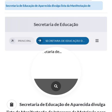
Transparência
Secretaria de Educação de Aparecida divulga lista da Manifestação de
Turismo
Interesse de Matrícula para Educação Infantil 2022
SIC
Secretaria de Educação
Ouvidoria
Coronavírus
PRINCIPAL
SECRETARIA DE EDUCAÇÃO DE APARECIDA...
Serviços Online
Legislação
A Prefeitura
Secretaria de Saúde (Relações ESF)
Plano Municipal de Saúde
ISS Online (Gerar Senha de Acesso / Acesso ao Sistema)
Secretaria de Educação de Aparecida divulga
Galeria de Fotos