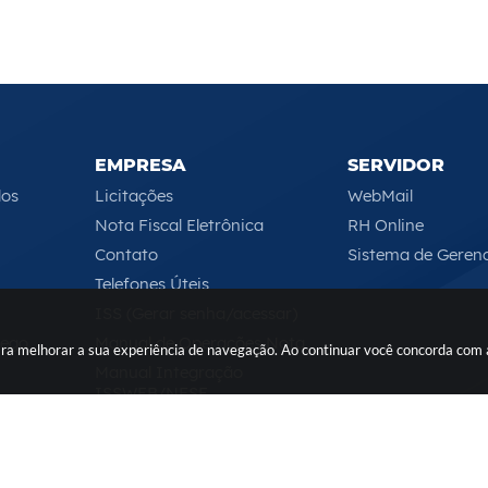
EMPRESA
SERVIDOR
los
Licitações
WebMail
Nota Fiscal Eletrônica
RH Online
Contato
Sistema de Geren
Telefones Úteis
ISS (Gerar senha/acessar)
rego
Manual de Operações Nota
 para melhorar a sua experiência de navegação. Ao continuar você concorda com
Manual Integração
ISSWEB/NFSE
Serviços Online
Segunda-feira a Sexta-feira das 08h às 17h