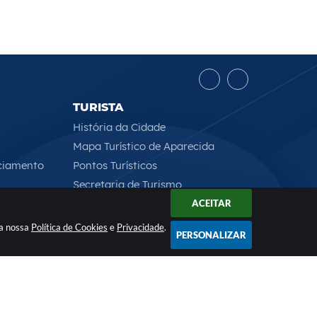
TURISTA
História da Cidade
Mapa Turístico de Aparecida
ciamento
Pontos Turísticos
Secretaria de Turismo
ACEITAR
 a nossa
Política de Cookies
e
Privacidade
.
PERSONALIZAR
Rua Professor José Borges Ribeiro, 167 , CEP: 12570-013