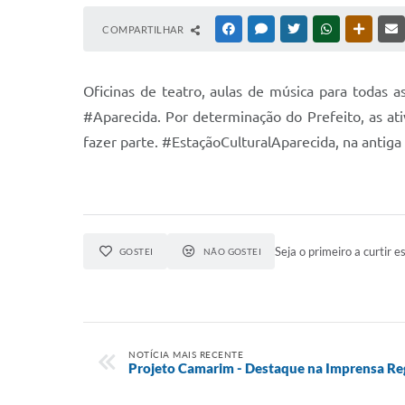
COMPARTILHAR
FACEBOOK
MESSENGER
TWITTER
WHATSAPP
OUTRAS
Oficinas de teatro, aulas de música para todas 
#Aparecida. Por determinação do Prefeito, as 
fazer parte. #EstaçãoCulturalAparecida, na antiga 
Seja o primeiro a curtir es
GOSTEI
NÃO GOSTEI
NOTÍCIA MAIS RECENTE
Projeto Camarim - Destaque na Imprensa Re