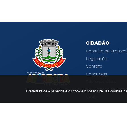
CIDADÃO
Consulta de Protoco
Legislação
Contato
Concursos
Telefones Úteis
PAT - Vagas de Emp
CNPJ: 46.680.518/0001-
Prefeitura de Aparecida e os cookies: nosso site usa cookies
14
SAAE
Serviços Online
e-DAT
(12) 3104-4000
-
ouvidoria@aparecida.sp.gov.br