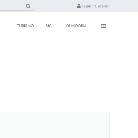
Login / Cadastro
TURISMO
SIC
OUVIDORIA
ações
Contato
rsos e Processos
FAQ
ivos
ones Úteis
l
da
 Oficial