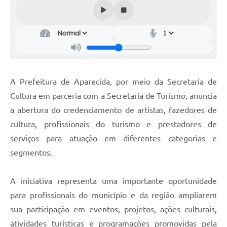
Audiências Públicas
Cemitérios
Carta de Serviços
Arquivos para Download
A Prefeitura de Aparecida, por meio da Secretaria de
Galeria de Vídeos
Cultura em parceria com a Secretaria de Turismo, anuncia
a abertura do credenciamento de artistas, fazedores de
Projetos
cultura, profissionais do turismo e prestadores de
Participe mais
serviços para atuação em diferentes categorias e
Contas Públicas
segmentos.
Editais
A iniciativa representa uma importante oportunidade
Telefones Úteis
para profissionais do município e da região ampliarem
sua participação em eventos, projetos, ações culturais,
Jornal
atividades turísticas e programações promovidas pela