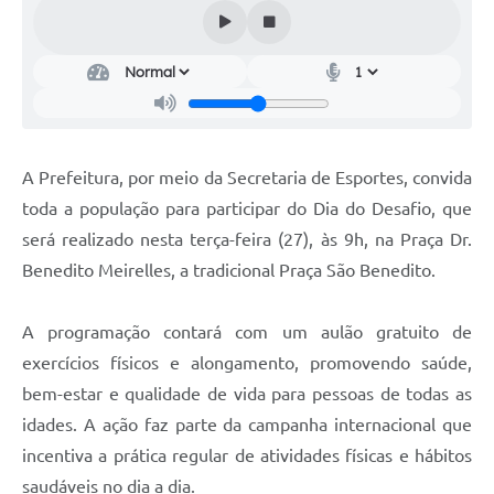
Audiências Públicas
Cemitérios
Carta de Serviços
Arquivos para Download
A Prefeitura, por meio da Secretaria de Esportes, convida
Galeria de Vídeos
toda a população para participar do Dia do Desafio, que
será realizado nesta terça-feira (27), às 9h, na Praça Dr.
Projetos
Benedito Meirelles, a tradicional Praça São Benedito.
Participe mais
Contas Públicas
A programação contará com um aulão gratuito de
exercícios físicos e alongamento, promovendo saúde,
Editais
bem-estar e qualidade de vida para pessoas de todas as
Telefones Úteis
idades. A ação faz parte da campanha internacional que
incentiva a prática regular de atividades físicas e hábitos
Jornal
saudáveis no dia a dia.