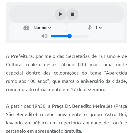
Audiências Públicas
Cemitérios
Carta de Serviços
Arquivos para Download
Galeria de Vídeos
A Prefeitura, por meio das Secretarias de Turismo e de
Cultura, realiza neste sábado (20) mais uma noite
Projetos
especial dentro das celebrações do tema “Aparecida
Participe mais
rumo aos 100 anos”, que marca o aniversário da cidade,
Contas Públicas
comemorado oficialmente em 17 de dezembro.
Editais
A partir das 19h30, a Praça Dr. Benedito Meirelles (Praça
Telefones Úteis
São Benedito) recebe novamente o grupo Astro Rei,
levando ao público um repertório animado de forró e
Jornal
sertanejo em apresentação gratuita.