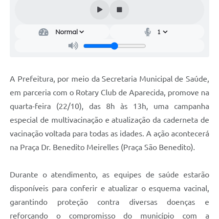
Audiências Públicas
Cemitérios
Carta de Serviços
Arquivos para Download
A Prefeitura, por meio da Secretaria Municipal de Saúde,
Galeria de Vídeos
em parceria com o Rotary Club de Aparecida, promove na
quarta-feira (22/10), das 8h às 13h, uma campanha
Projetos
especial de multivacinação e atualização da caderneta de
Participe mais
vacinação voltada para todas as idades. A ação acontecerá
Contas Públicas
na Praça Dr. Benedito Meirelles (Praça São Benedito).
Editais
Durante o atendimento, as equipes de saúde estarão
Telefones Úteis
disponíveis para conferir e atualizar o esquema vacinal,
garantindo proteção contra diversas doenças e
Jornal
reforçando o compromisso do município com a