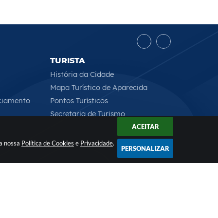
TURISTA
História da Cidade
Mapa Turístico de Aparecida
ciamento
Pontos Turísticos
Secretaria de Turismo
ACEITAR
 a nossa
Política de Cookies
e
Privacidade
.
PERSONALIZAR
Rua Professor José Borges Ribeiro, 167 , CEP: 12570-013
2026 15:18