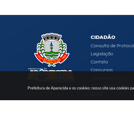
CIDADÃO
Consulta de Protoco
Legislação
Contato
Concursos
Telefones Úteis
PAT - Vagas de Emp
CNPJ: 46.680.518/0001-
Prefeitura de Aparecida e os cookies: nosso site usa cookies
14
SAAE
Serviços Online
e-DAT
(12) 3104-4000
-
ouvidoria@aparecida.sp.gov.br
Versão