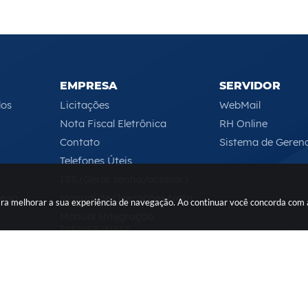
EMPRESA
SERVIDOR
los
Licitações
WebMail
Nota Fiscal Eletrônica
RH Online
Contato
Sistema de Geren
Telefones Úteis
ISS (Gerar senha/acessar)
rego
Manual de Operações Nota
 para melhorar a sua experiência de navegação. Ao continuar você concorda com
Manual Integração
ISSWEB/NFSE
Serviços Online
Segunda-feira a Sexta-feira das 08h às 17h
 do Sistema:
3.5.3 - 19/06/2026
Portal atualizado em:
07/08/