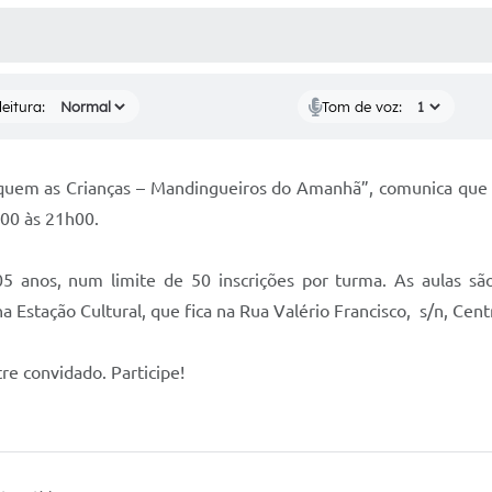
 MÍDIAS
RECEBA NOTÍCIAS
eitura:
Tom de voz:
uquem as Crianças – Mandingueiros do Amanhã”, comunica que a
h00 às 21h00.
05 anos, num limite de 50 inscrições por turma. As aulas sã
 Estação Cultural, que fica na Rua Valério Francisco, s/n, Cent
e convidado. Participe!