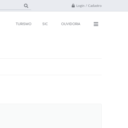
Login / Cadastro
TURISMO
SIC
OUVIDORIA
ações
Contato
rsos e Processos
FAQ
ivos
ones Úteis
l
da
 Oficial