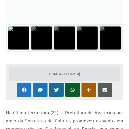
Audiências Públicas
Cemitérios
Carta de Serviços
Arquivos para Download
Galeria de Vídeos
Projetos
COMPARTILHAR
Participe mais
Contas Públicas
Editais
Telefones Úteis
Na última terça-feira (21), a Prefeitura de Aparecida por
Jornal
meio da Secretaria de Cultura, promoveu o evento em
comemoração ao Dia Mundial da Poesia, que reuniu