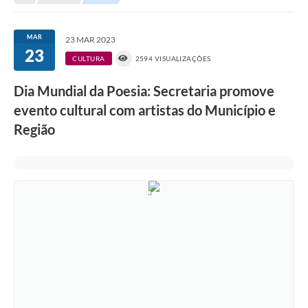
Transparência
Turismo
MAR
23 MAR 2023
23
SIC
CULTURA
2594 VISUALIZAÇÕES
Ouvidoria
Dia Mundial da Poesia: Secretaria promove
evento cultural com artistas do Município e
Coronavírus
Região
Serviços Online
Legislação
A Prefeitura
Secretaria de Saúde (Relações ESF)
Plano Municipal de Saúde
ISS Online (Gerar Senha de Acesso / Acesso ao Sistema)
Galeria de Fotos