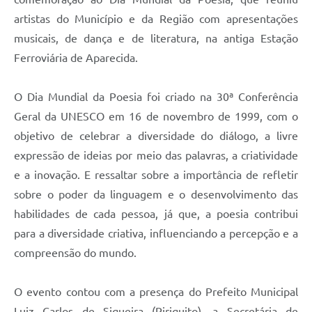
Agenda
artistas do Município e da Região com apresentações
Diário Oficial
musicais, de dança e de literatura, na antiga Estação
Ferroviária de Aparecida.
Notícias
Contato
O Dia Mundial da Poesia foi criado na 30ª Conferência
FAQ
Geral da UNESCO em 16 de novembro de 1999, com o
objetivo de celebrar a diversidade do diálogo, a livre
expressão de ideias por meio das palavras, a criatividade
e a inovação. E ressaltar sobre a importância de refletir
sobre o poder da linguagem e o desenvolvimento das
habilidades de cada pessoa, já que, a poesia contribui
para a diversidade criativa, influenciando a percepção e a
compreensão do mundo.
O evento contou com a presença do Prefeito Municipal
Luiz Carlos de Siqueira (Piriquito), a Secretária de