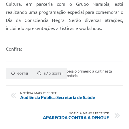
Cultura, em parceria com o Grupo Namíbia, está
Audiências Públicas
realizando uma programação especial para comemorar o
Cemitérios
Dia da Consciência Negra. Serão diversas atrações,
incluindo apresentações artísticas e workshops.
Carta de Serviços
Arquivos para Download
Confira:
Galeria de Vídeos
Projetos
Seja o primeiro a curtir esta
GOSTEI
NÃO GOSTEI
Participe mais
notícia.
Contas Públicas
NOTÍCIA MAIS RECENTE
Editais
Audiência Pública Secretaria de Saúde
Telefones Úteis
NOTÍCIA MENOS RECENTE
APARECIDA CONTRA A DENGUE
Jornal