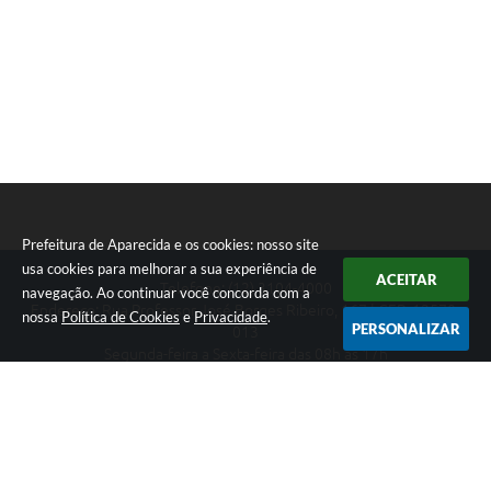
Prefeitura de Aparecida e os cookies: nosso site
usa cookies para melhorar a sua experiência de
ACEITAR
Telefone: (12) 3104-4000
navegação. Ao continuar você concorda com a
Endereço: Rua Professor José Borges Ribeiro, 167 | CEP: 12570-
nossa
Política de Cookies
e
Privacidade
.
PERSONALIZAR
013
Segunda-feira a Sexta-feira das 08h às 17h
CNPJ: 46.680.518/0001-14
Prefeitura de Aparecida
Versão do Sistema:
3.5.3 - 19/06/2026