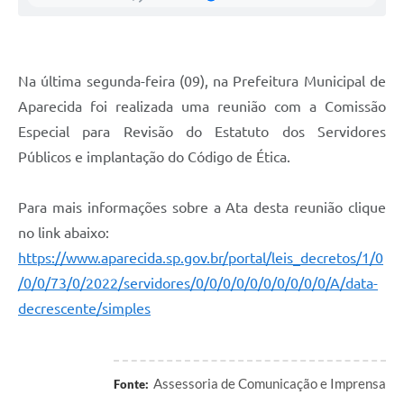
Agenda
Diário Oficial
Notícias
Na última segunda-feira (09), na Prefeitura Municipal de
Aparecida foi realizada uma reunião com a Comissão
Contato
Especial para Revisão do Estatuto dos Servidores
FAQ
Públicos e implantação do Código de Ética.
Para mais informações sobre a Ata desta reunião clique
no link abaixo:
https://www.aparecida.sp.gov.br/portal/leis_decretos/1/0
/0/0/73/0/2022/servidores/0/0/0/0/0/0/0/0/0/0/A/data-
decrescente/simples
Assessoria de Comunicação e Imprensa
Fonte: