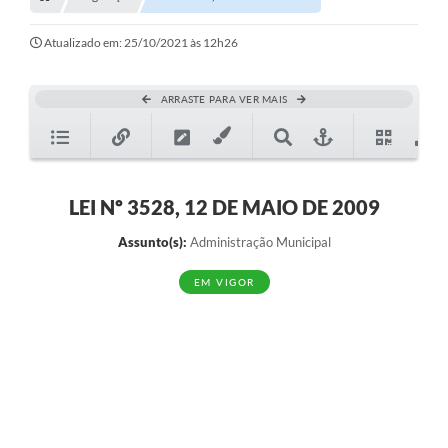
Transparência
Turismo
Atualizado em: 25/10/2021 às 12h26
SIC
ARRASTE PARA VER MAIS
Ouvidoria
Coronavírus
Serviços Online
LEI Nº 3528, 12 DE MAIO DE 2009
Legislação
Assunto(s):
Administração Municipal
A Prefeitura
EM VIGOR
Secretaria de Saúde (Relações ESF)
Plano Municipal de Saúde
ISS Online (Gerar Senha de Acesso / Acesso ao Sistema)
Galeria de Fotos