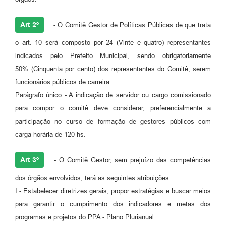
Agenda
Diário Oficial
Art 2º
- O Comitê Gestor de Políticas Públicas de que trata
Notícias
o art. 10 será composto por 24 (Vinte e quatro) representantes
indicados pelo Prefeito Municipal, sendo obrigatoriamente
Contato
50% (Cinqüenta por cento) dos representantes do Comitê, serem
FAQ
funcionários públicos de carreira.
Parágrafo único - A indicação de servidor ou cargo comissionado
para compor o comitê deve considerar, preferencialmente a
participação no curso de formação de gestores públicos com
carga horária de 120 hs.
Art 3º
- O Comitê Gestor, sem prejuízo das competências
dos órgãos envolvidos, terá as seguintes atribuições:
I - Estabelecer diretrizes gerais, propor estratégias e buscar meios
para garantir o cumprimento dos indicadores e metas dos
programas e projetos do PPA - Plano Plurianual.