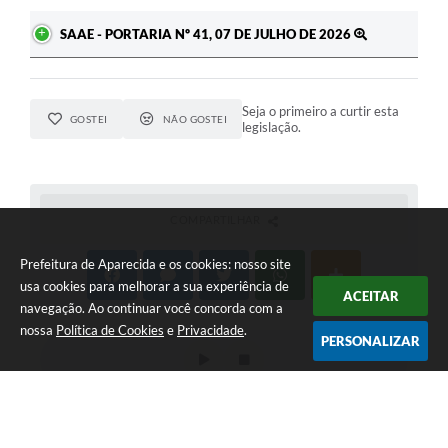
SAAE - PORTARIA Nº 41, 07 DE JULHO DE 2026
Seja o primeiro a curtir esta
GOSTEI
NÃO GOSTEI
legislação.
COMPARTILHAR
Prefeitura de Aparecida e os cookies: nosso site
usa cookies para melhorar a sua experiência de
ACEITAR
navegação. Ao continuar você concorda com a
nossa
Política de Cookies
e
Privacidade
.
PERSONALIZAR