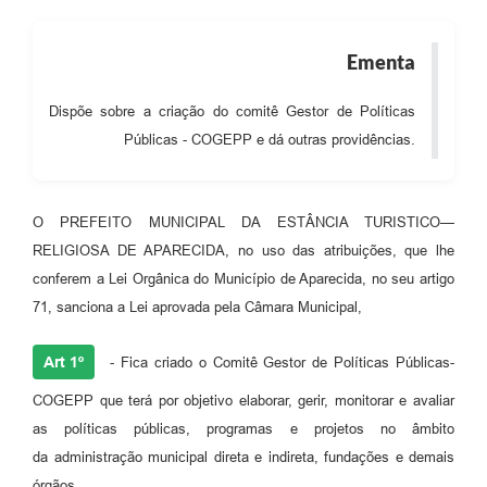
Audiências Públicas
Ementa
Cemitérios
Carta de Serviços
Dispõe sobre a criação do comitê Gestor de Políticas
Públicas - COGEPP e dá outras providências.
Arquivos para Download
Galeria de Vídeos
O PREFEITO MUNICIPAL DA ESTÂNCIA TURISTICO—
Projetos
RELIGIOSA DE APARECIDA, no uso das atribuições, que lhe
conferem a Lei Orgânica do Município de Aparecida, no seu artigo
Participe mais
71, sanciona a Lei aprovada pela Câmara Municipal,
Contas Públicas
Art 1º
- Fica criado o Comitê Gestor de Políticas Públicas-
Editais
COGEPP que terá por objetivo elaborar, gerir, monitorar e avaliar
Telefones Úteis
as políticas públicas, programas e projetos no âmbito
Jornal
da administração municipal direta e indireta, fundações e demais
órgãos.