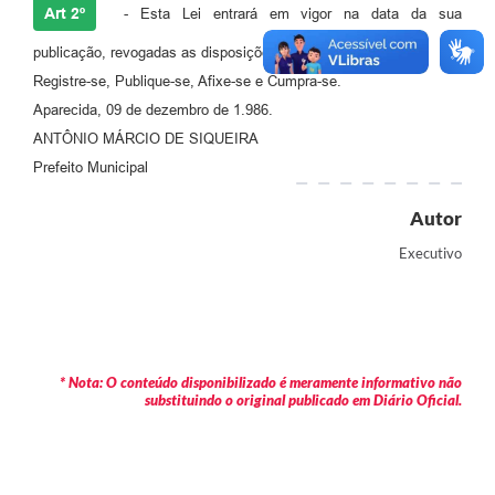
Agenda
Art 2º
- Esta Lei entrará em vigor na data da sua
Diário Oficial
publicação, revogadas as disposições em contrário.
Registre-se, Publique-se, Afixe-se e Cumpra-se.
Notícias
Aparecida, 09 de dezembro de 1.986.
Contato
ANTÔNIO MÁRCIO DE SIQUEIRA
Prefeito Municipal
FAQ
Autor
Executivo
* Nota: O conteúdo disponibilizado é meramente informativo não
substituindo o original publicado em Diário Oficial.