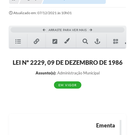
Transparência
Turismo
Atualizado em: 07/12/2021 às 10h01
SIC
ARRASTE PARA VER MAIS
Ouvidoria
Coronavírus
Serviços Online
LEI Nº 2229, 09 DE DEZEMBRO DE 1986
Legislação
Assunto(s):
Administração Municipal
A Prefeitura
EM VIGOR
Secretaria de Saúde (Relações ESF)
Plano Municipal de Saúde
ISS Online (Gerar Senha de Acesso / Acesso ao Sistema)
Ementa
Galeria de Fotos