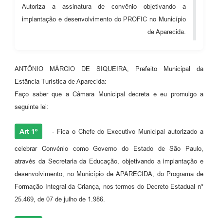
Autoriza a assinatura de convênio objetivando a
Audiências Públicas
implantação e desenvolvimento do PROFIC no Município
Cemitérios
de Aparecida.
Carta de Serviços
Arquivos para Download
ANTÔNIO MÁRCIO DE SIQUEIRA, Prefeito Municipal da
Estância Turística de Aparecida:
Galeria de Vídeos
Faço saber que a Câmara Municipal decreta e eu promulgo a
Projetos
seguinte lei:
Participe mais
Art 1º
- Fica o Chefe do Executivo Municipal autorizado a
Contas Públicas
celebrar Convénio como Governo do Estado de São Paulo,
através da Secretaria da Educação, objetivando a implantação e
Editais
desenvolvimento, no Município de APARECIDA, do Programa de
Telefones Úteis
Formação Integral da Criança, nos termos do Decreto Estadual n°
25.469, de 07 de julho de 1.986.
Jornal