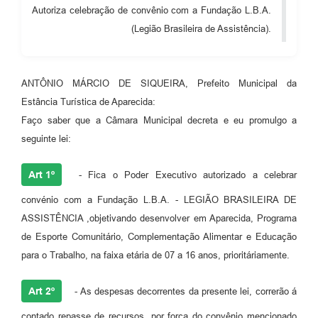
Autoriza celebração de convênio com a Fundação L.B.A.
Audiências Públicas
(Legião Brasileira de Assistência).
Cemitérios
Carta de Serviços
ANTÔNIO MÁRCIO DE SIQUEIRA, Prefeito Municipal da
Arquivos para Download
Estância Turística de Aparecida:
Faço saber que a Câmara Municipal decreta e eu promulgo a
Galeria de Vídeos
seguinte lei:
Projetos
Art 1º
- Fica o Poder Executivo autorizado a celebrar
Participe mais
convénio com a Fundação L.B.A. - LEGIÃO BRASILEIRA DE
Contas Públicas
ASSISTÊNCIA ,objetivando desenvolver em Aparecida, Programa
de Esporte Comunitário, Complementação Alimentar e Educação
Editais
para o Trabalho, na faixa etária de 07 a 16 anos, prioritáriamente.
Telefones Úteis
Art 2º
- As despesas decorrentes da presente lei, correrão á
Jornal
contado repasse de recursos, por força do convênio mencionado