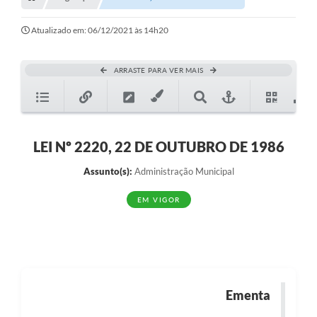
Transparência
Turismo
Atualizado em: 06/12/2021 às 14h20
SIC
ARRASTE PARA VER MAIS
Ouvidoria
Coronavírus
Serviços Online
LEI Nº 2220, 22 DE OUTUBRO DE 1986
Legislação
Assunto(s):
Administração Municipal
A Prefeitura
EM VIGOR
Secretaria de Saúde (Relações ESF)
Plano Municipal de Saúde
ISS Online (Gerar Senha de Acesso / Acesso ao Sistema)
Ementa
Galeria de Fotos