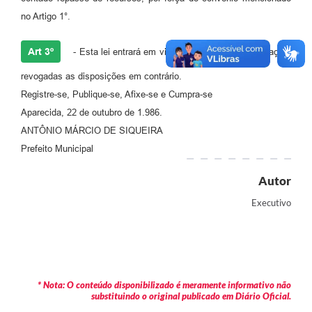
Agenda
no Artigo 1°.
Diário Oficial
Art 3º
- Esta lei entrará em vigor na data da sua publicação,
Notícias
revogadas as disposições em contrário.
Contato
Registre-se, Publique-se, Afixe-se e Cumpra-se
Aparecida, 22 de outubro de 1.986.
FAQ
ANTÔNIO MÁRCIO DE SIQUEIRA
Prefeito Municipal
Autor
Executivo
* Nota: O conteúdo disponibilizado é meramente informativo não
substituindo o original publicado em Diário Oficial.