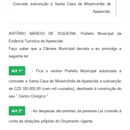
Concede subvenção à Santa Casa de Misericórdia de
Audiências Públicas
Aparecida.
Cemitérios
Carta de Serviços
ANTÔNIO MÁRCIO DE SIQUEIRA, Prefeito Municipal da
Arquivos para Download
Estância Turística de Aparecida:
Faço saber que a Câmara Municipal decreta e eu promulgo a
Galeria de Vídeos
seguinte lei:
Projetos
Art 1º
- Fica o senhor Prefeito Municipal autorizado a
Participe mais
conceder a Santa Casa de Miseric6rdia de Aparecida a subvenção
Contas Públicas
de CZ$ 100.000,00 (cem mil cruzados), destinado à construção do
seu " Centro Cirúrgico ".
Editais
Telefones Úteis
Art 2º
- As despesas decorrentes da presente Lei correrão à
Jornal
conta de dotações pr6prias do Orçamento vigente.