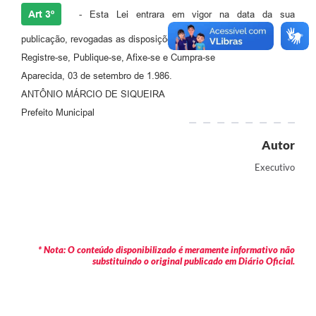
Agenda
Art 3º
- Esta Lei entrara em vigor na data da sua
Diário Oficial
publicação, revogadas as disposições em contrario.
Registre-se, Publique-se, Afixe-se e Cumpra-se
Notícias
Aparecida, 03 de setembro de 1.986.
Contato
ANTÔNIO MÁRCIO DE SIQUEIRA
Prefeito Municipal
FAQ
Autor
Executivo
* Nota: O conteúdo disponibilizado é meramente informativo não
substituindo o original publicado em Diário Oficial.