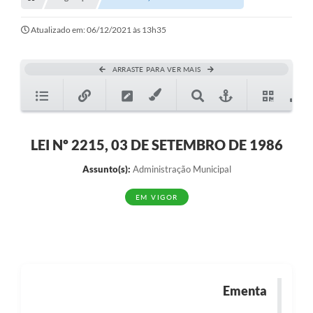
Transparência
Turismo
Atualizado em: 06/12/2021 às 13h35
SIC
ARRASTE PARA VER MAIS
Ouvidoria
Coronavírus
Serviços Online
LEI Nº 2215, 03 DE SETEMBRO DE 1986
Legislação
Assunto(s):
Administração Municipal
A Prefeitura
EM VIGOR
Secretaria de Saúde (Relações ESF)
Plano Municipal de Saúde
ISS Online (Gerar Senha de Acesso / Acesso ao Sistema)
Ementa
Galeria de Fotos