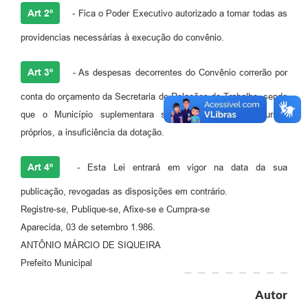
Agenda
Art 2º
- Fica o Poder Executivo autorizado a tomar todas as
Diário Oficial
providencias necessárias à execução do convênio.
Notícias
Art 3º
- As despesas decorrentes do Convênio correrão por
Contato
conta do orçamento da Secretaria de Relações do Trabalho, sendo
FAQ
que o Município suplementara se necessário com recursos
próprios, a insuficiência da dotação.
Art 4º
- Esta Lei entrará em vigor na data da sua
publicação, revogadas as disposições em contrário.
Registre-se, Publique-se, Afixe-se e Cumpra-se
Aparecida, 03 de setembro 1.986.
ANTÔNIO MÁRCIO DE SIQUEIRA
Prefeito Municipal
Autor