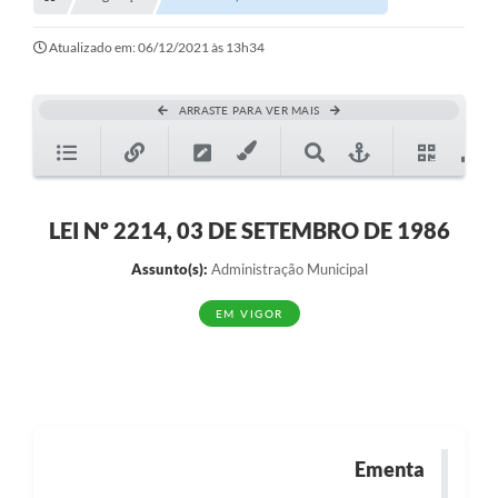
Transparência
Turismo
Atualizado em: 06/12/2021 às 13h34
SIC
ARRASTE PARA VER MAIS
Ouvidoria
Coronavírus
Serviços Online
LEI Nº 2214, 03 DE SETEMBRO DE 1986
Legislação
Assunto(s):
Administração Municipal
A Prefeitura
EM VIGOR
Secretaria de Saúde (Relações ESF)
Plano Municipal de Saúde
ISS Online (Gerar Senha de Acesso / Acesso ao Sistema)
Ementa
Galeria de Fotos