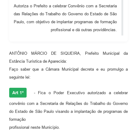
Autoriza o Prefeito a celebrar Convênio com a Secretaria
Audiências Públicas
das Relações do Trabalho do Governo do Estado de São
Cemitérios
Paulo, com objetivo de implantar programas de formação
profissional e dá outras providências.
Carta de Serviços
Arquivos para Download
ANTÔNIO MÁRCIO DE SIQUEIRA, Prefeito Municipal da
Galeria de Vídeos
Estância Turística de Aparecida:
Projetos
Faço saber que a Câmara Municipal decreta e eu promulgo a
seguinte lei:
Participe mais
Contas Públicas
Art 1º
- Fica o Poder Executivo autorizado a celebrar
Editais
convênio com a Secretaria de Relações do Trabalho do Governo
do Estado de São Paulo visando a implantação de programas de
Telefones Úteis
formação
Jornal
profissional neste Município.