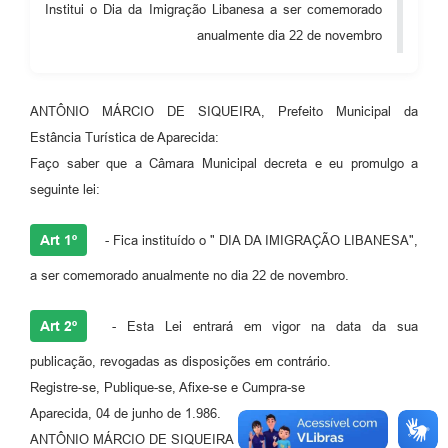
Institui o Dia da Imigração Libanesa a ser comemorado
Audiências Públicas
anualmente dia 22 de novembro
Cemitérios
Carta de Serviços
ANTÔNIO MÁRCIO DE SIQUEIRA, Prefeito Municipal da
Estância Turística de Aparecida:
Arquivos para Download
Faço saber que a Câmara Municipal decreta e eu promulgo a
Galeria de Vídeos
seguinte lei:
Projetos
Art 1º
- Fica instituído o " DIA DA IMIGRAÇÃO LIBANESA",
Participe mais
a ser comemorado anualmente no dia 22 de novembro.
Contas Públicas
Art 2º
- Esta Lei entrará em vigor na data da sua
Editais
publicação, revogadas as disposições em contrário.
Telefones Úteis
Registre-se, Publique-se, Afixe-se e Cumpra-se
Aparecida, 04 de junho de 1.986.
Jornal
ANTÔNIO MÁRCIO DE SIQUEIRA