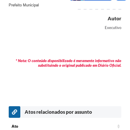
Agenda
Prefeito Municipal
Diário Oficial
Autor
Notícias
Executivo
Contato
FAQ
* Nota: O conteúdo disponibilizado é meramente informativo não
substituindo o original publicado em Diário Oficial.
Atos relacionados por assunto
c
Ato