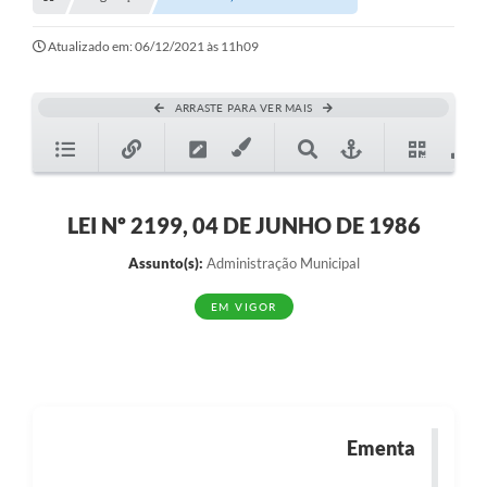
Transparência
Turismo
Atualizado em: 06/12/2021 às 11h09
SIC
ARRASTE PARA VER MAIS
Ouvidoria
Coronavírus
Serviços Online
LEI Nº 2199, 04 DE JUNHO DE 1986
Legislação
Assunto(s):
Administração Municipal
A Prefeitura
EM VIGOR
Secretaria de Saúde (Relações ESF)
Plano Municipal de Saúde
ISS Online (Gerar Senha de Acesso / Acesso ao Sistema)
Ementa
Galeria de Fotos