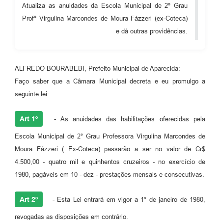
Atualiza as anuidades da Escola Municipal de 2º Grau
Audiências Públicas
Profª Virgulina Marcondes de Moura Fázzeri (ex-Coteca)
Cemitérios
e dá outras providências.
Carta de Serviços
ALFREDO BOURABEBI, Prefeito Municipal de Aparecida:
Arquivos para Download
Faço saber que a Câmara Municipal decreta e eu promulgo a
Galeria de Vídeos
seguinte lei:
Projetos
Art 1º
- As anuidades das habilitações oferecidas pela
Participe mais
Escola Municipal de 2° Grau Professora Virgulina Marcondes de
Contas Públicas
Moura Fázzeri ( Ex-Coteca) passarão a ser no valor de Cr$
4.500,00 - quatro mil e quinhentos cruzeiros - no exercício de
Editais
1980, pagáveis em 10 - dez - prestações mensais e consecutivas.
Telefones Úteis
Art 2º
- Esta Lei entrará em vigor a 1° de janeiro de 1980,
Jornal
revogadas as disposições em contrário.