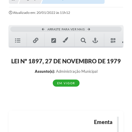
Transparência
Turismo
Atualizado em: 20/01/2022 às 11h12
SIC
ARRASTE PARA VER MAIS
Ouvidoria
Coronavírus
Serviços Online
LEI Nº 1897, 27 DE NOVEMBRO DE 1979
Legislação
Assunto(s):
Administração Municipal
A Prefeitura
EM VIGOR
Secretaria de Saúde (Relações ESF)
Plano Municipal de Saúde
ISS Online (Gerar Senha de Acesso / Acesso ao Sistema)
Ementa
Galeria de Fotos