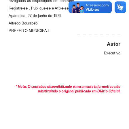
revogadas as disposições em contrário.
Agenda
Registre-se , Publique-se e Afixe-se
Diário Oficial
Aparecida, 27 de junho de 1979
Alfredo Bourabebi
Notícias
PREFEITO MUNICIPA L
Contato
Autor
FAQ
Executivo
* Nota: O conteúdo disponibilizado é meramente informativo não
substituindo o original publicado em Diário Oficial.