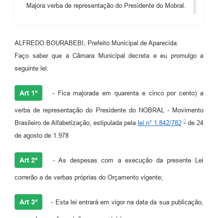
Majora verba de representação do Presidente do Mobral.
Audiências Públicas
Cemitérios
ALFREDO BOURABEBI, Prefeito Municipal de Aparecida:
Carta de Serviços
Faço saber que a Câmara Municipal decreta e eu promulgo a
seguinte lei:
Arquivos para Download
Galeria de Vídeos
Art 1º
- Fica majorada em quarenta e cinco por cento) a
Projetos
verba de representação do Presidente do NOBRAL - Movimento
Brasileiro de Alfabetização, estipulada pela
lei n° 1.842/782
de 24
Participe mais
de agosto de 1.978
Contas Públicas
Art 2º
- As despesas com a execução da presente Lei
Editais
correrão a de verbas próprias do Orçamento vigente;
Telefones Úteis
Jornal
Art 3º
- Esta lei entrará em vigor na data da sua publicação,