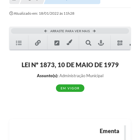
Transparência
Turismo
Atualizado em: 18/01/2022 às 11h28
SIC
ARRASTE PARA VER MAIS
Ouvidoria
Coronavírus
Serviços Online
LEI Nº 1873, 10 DE MAIO DE 1979
Legislação
Assunto(s):
Administração Municipal
A Prefeitura
EM VIGOR
Secretaria de Saúde (Relações ESF)
Plano Municipal de Saúde
ISS Online (Gerar Senha de Acesso / Acesso ao Sistema)
Ementa
Galeria de Fotos