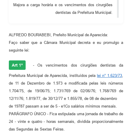
Majora a carga horária e os vencimentos dos cirurgiões
Audiências Públicas
dentistas da Prefeitura Municipal.
Cemitérios
Carta de Serviços
ALFREDO BOURABEBI, Prefeito Municipal de Aparecida:
Arquivos para Download
Faço saber que a Câmara Municipal decreta e eu promulgo a
seguinte lei:
Galeria de Vídeos
Projetos
Art 1º
- Os vencimentos dos cirurgiões dentistas da
Prefeitura Municipal de Aparecida, instituídos pela
lei n° 1.623/73
,
Participe mais
de 11 de Dezembro de 1.973 e modificada pelas leis números
Contas Públicas
1.704/75, de 19/06/75; 1.731/769 de 02/06/76; 1.768/769 de
12/11/76; 1.819/77, de 30/12/77 e 1.855/78, de 08 de dezembro
Editais
de 19787 passam a ser de 5 - e1Co salários mínimos mensais.
Telefones Úteis
PARÁGRAFO ÚNICO - Fica estipulada uma jornada de trabalho de
24 - vinte e quatro - horas semanais, dividida proporcionalmente
Jornal
das Segundas às Sextas Feiras.