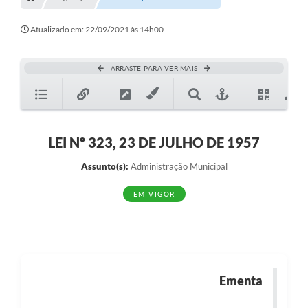
Transparência
Turismo
Atualizado em: 22/09/2021 às 14h00
SIC
ARRASTE PARA VER MAIS
Ouvidoria
Coronavírus
Serviços Online
LEI Nº 323, 23 DE JULHO DE 1957
Legislação
Assunto(s):
Administração Municipal
A Prefeitura
EM VIGOR
Secretaria de Saúde (Relações ESF)
Plano Municipal de Saúde
ISS Online (Gerar Senha de Acesso / Acesso ao Sistema)
Ementa
Galeria de Fotos