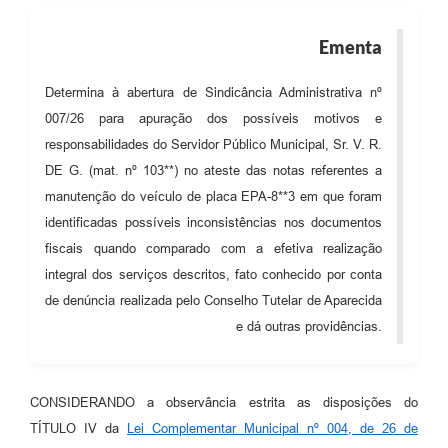
Audiências Públicas
Ementa
Cemitérios
Determina à abertura de Sindicância Administrativa nº
Carta de Serviços
007/26 para apuração dos possíveis motivos e
Arquivos para Download
responsabilidades do Servidor Público Municipal, Sr. V. R.
DE G. (mat. nº 103**) no ateste das notas referentes a
Galeria de Vídeos
manutenção do veículo de placa EPA-8**3 em que foram
Projetos
identificadas possíveis inconsistências nos documentos
fiscais quando comparado com a efetiva realização
Participe mais
integral dos serviços descritos, fato conhecido por conta
Contas Públicas
de denúncia realizada pelo Conselho Tutelar de Aparecida
e dá outras providências.
Editais
Telefones Úteis
CONSIDERANDO a observância estrita as disposições do
Jornal
TÍTULO IV da
Lei Complementar Municipal nº 004, de 26 de