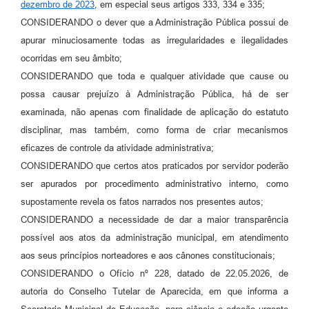
Agenda
dezembro de 2023
, em especial seus artigos 333, 334 e 335;
CONSIDERANDO o dever que a Administração Pública possui de
Diário Oficial
apurar minuciosamente todas as irregularidades e ilegalidades
Notícias
ocorridas em seu âmbito;
CONSIDERANDO que toda e qualquer atividade que cause ou
Contato
possa causar prejuízo à Administração Pública, há de ser
FAQ
examinada, não apenas com finalidade de aplicação do estatuto
disciplinar, mas também, como forma de criar mecanismos
eficazes de controle da atividade administrativa;
CONSIDERANDO que certos atos praticados por servidor poderão
ser apurados por procedimento administrativo interno, como
supostamente revela os fatos narrados nos presentes autos;
CONSIDERANDO a necessidade de dar a maior transparência
possível aos atos da administração municipal, em atendimento
aos seus princípios norteadores e aos cânones constitucionais;
CONSIDERANDO o Ofício nº 228, datado de 22.05.2026, de
autoria do Conselho Tutelar de Aparecida, em que informa a