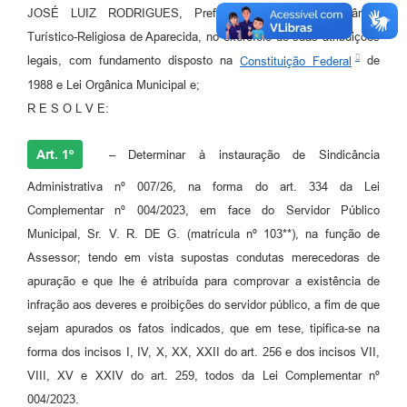
JOSÉ LUIZ RODRIGUES, Prefeito Municipal da Estância
Turístico-Religiosa de Aparecida, no exercício de suas atribuições
legais, com fundamento disposto na
Constituição Federal
de
1988 e Lei Orgânica Municipal e;
R E S O L V E:
Art. 1º
– Determinar à instauração de Sindicância
Administrativa nº 007/26, na forma do art. 334 da Lei
Complementar nº 004/2023, em face do Servidor Público
Municipal, Sr. V. R. DE G. (matrícula nº 103**), na função de
Assessor; tendo em vista supostas condutas merecedoras de
apuração e que lhe é atribuída para comprovar a existência de
infração aos deveres e proibições do servidor público, a fim de que
sejam apurados os fatos indicados, que em tese, tipifica-se na
forma dos incisos I, IV, X, XX, XXII do art. 256 e dos incisos VII,
VIII, XV e XXIV do art. 259, todos da Lei Complementar nº
004/2023.