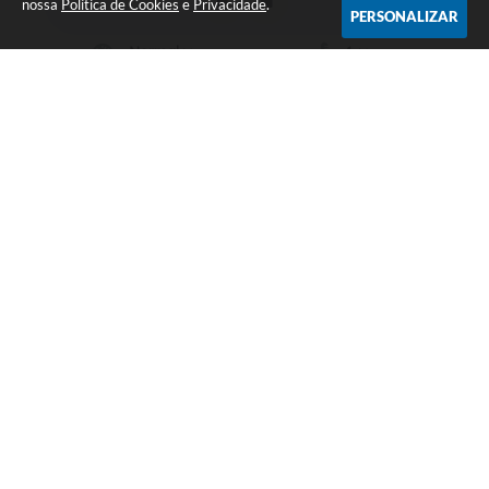
nossa
Política de Cookies
e
Privacidade
.
PERSONALIZAR
Telefone: (12) 3104-4000
Endereço: Rua Professor José Borges Ribeiro, 167 | CEP: 12570-
013
Segunda-feira a Sexta-feira das 08h às 17h
CNPJ: 46.680.518/0001-14
Prefeitura de Aparecida
Versão do Sistema:
3.5.3 - 19/06/2026
Portal atualizado em:
07/08/2026 17:59
Dados Abertos
Copyright Instar - 2006-2026. Todos os direitos reservados -