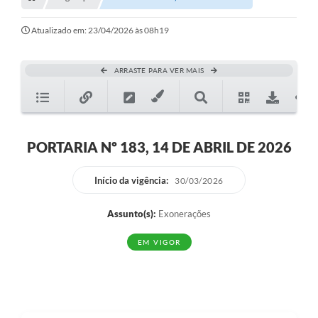
Transparência
Turismo
Atualizado em: 23/04/2026 às 08h19
SIC
ARRASTE PARA VER MAIS
Ouvidoria
Coronavírus
Serviços Online
PORTARIA Nº 183, 14 DE ABRIL DE 2026
Legislação
Início da vigência:
30/03/2026
A Prefeitura
Assunto(s):
Exonerações
Secretaria de Saúde (Relações ESF)
EM VIGOR
Plano Municipal de Saúde
ISS Online (Gerar Senha de Acesso / Acesso ao Sistema)
Galeria de Fotos