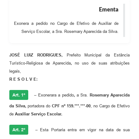
Audiências Públicas
Ementa
Cemitérios
Exonera a pedido no Cargo de Efetivo de Auxiliar de
Serviço Escolar, a Sra. Rosemary Aparecida da Silva.
Carta de Serviços
Arquivos para Download
JOS
É
LUIZ RODRIGUES,
Prefeito Municipal da Estância
Galeria de Vídeos
Turístico-Religiosa de Aparecida
,
no uso de suas atribuições
Projetos
legais,
R E S O L V E:
Participe mais
Contas Públicas
Art. 1º
–
Exonerara a pedido
,
a Sra.
Rosemary Aparecida
Editais
da Silva
,
portadora do
CPF nº 159.***.***-00
, no Cargo de Efetivo
de
Auxiliar Serviço Escolar
.
Telefones Úteis
Jornal
Art. 2º
–
Esta Portaria entra em vigor na data de sua