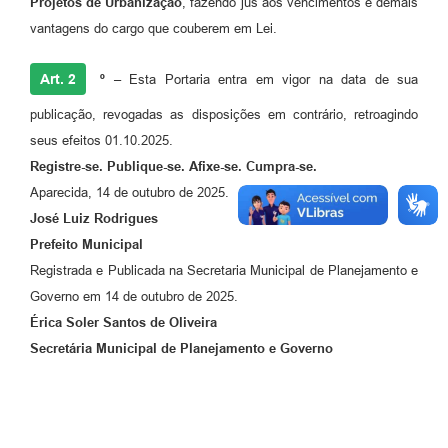
Projetos de Urbanização
, fazendo jus aos vencimentos e demais
Agenda
vantagens do cargo que couberem em Lei.
Diário Oficial
Art. 2
º –
Esta Portaria entra em vigor na data de sua
Notícias
publicação, revogadas as disposições em contrário, retroagindo
Contato
seus efeitos 01.10.2025.
FAQ
Registre-se. Publique-se. Afixe-se. Cumpra-se.
Aparecida, 14 de outubro de 2025.
José Luiz Rodrigues
Prefeito Municipal
Registrada e Publicada na Secretaria Municipal de Planejamento e
Governo em 14 de outubro de 2025.
Érica Soler Santos de Oliveira
Secretária Municipal de Planejamento e Governo