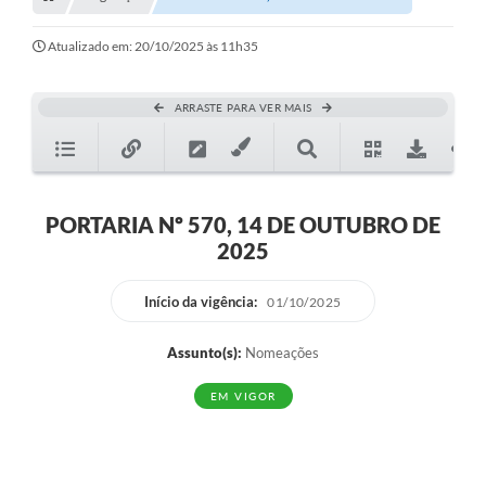
Transparência
Turismo
Atualizado em: 20/10/2025 às 11h35
SIC
ARRASTE PARA VER MAIS
Ouvidoria
Coronavírus
Serviços Online
PORTARIA Nº 570, 14 DE OUTUBRO DE
2025
Legislação
A Prefeitura
Início da vigência:
01/10/2025
Secretaria de Saúde (Relações ESF)
Assunto(s):
Nomeações
Plano Municipal de Saúde
EM VIGOR
ISS Online (Gerar Senha de Acesso / Acesso ao Sistema)
Galeria de Fotos