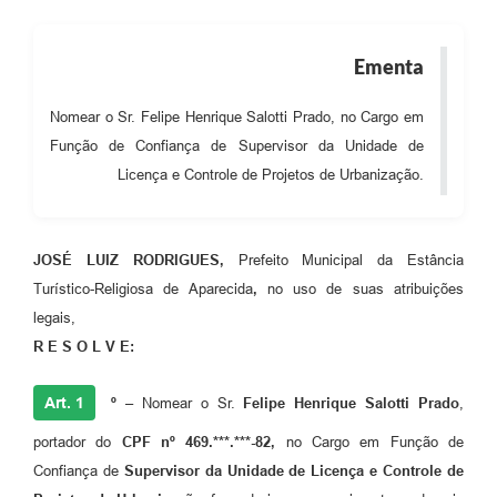
Audiências Públicas
Ementa
Cemitérios
Carta de Serviços
Nomear o Sr. Felipe Henrique Salotti Prado, no Cargo em
Função de Confiança de Supervisor da Unidade de
Arquivos para Download
Licença e Controle de Projetos de Urbanização.
Galeria de Vídeos
Projetos
JOSÉ LUIZ RODRIGUES,
Prefeito Municipal da Estância
Participe mais
Turístico-Religiosa de Aparecida
,
no uso de suas atribuições
legais,
Contas Públicas
R E S O L V E:
Editais
Art. 1
º –
Nomear o Sr.
Felipe Henrique Salotti Prado
,
Telefones Úteis
portador do
CPF nº 469.***.***-82,
no Cargo em Função de
Jornal
Confiança de
Supervisor da Unidade de Licença e Controle de