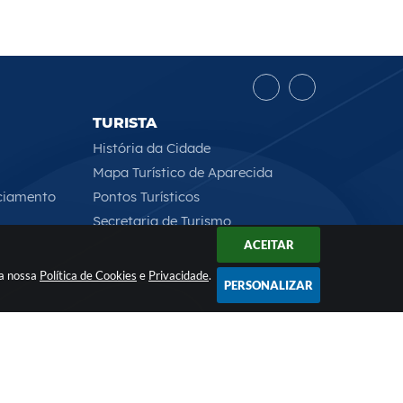
TURISTA
História da Cidade
Mapa Turístico de Aparecida
ciamento
Pontos Turísticos
Secretaria de Turismo
ACEITAR
 a nossa
Política de Cookies
e
Privacidade
.
PERSONALIZAR
Rua Professor José Borges Ribeiro, 167 , CEP: 12570-013