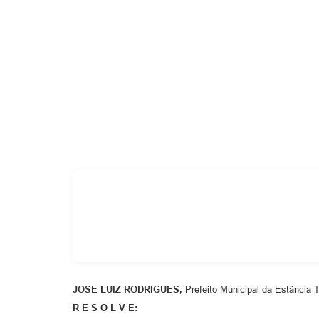
Cemitérios
Galeria de Prefeitos
JOSE LUIZ RODRIGUES,
Prefeito Municipal da Estância T
R E S O L V E: