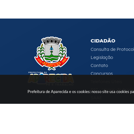
CIDADÃO
Consulta de Protoco
Legislação
Contato
Concursos
Telefones Úteis
PAT - Vagas de Emp
CNPJ: 46.680.518/0001-
Prefeitura de Aparecida e os cookies: nosso site usa cookies
14
SAAE
Serviços Online
e-DAT
(12) 3104-4000
-
ouvidoria@aparecida.sp.gov.br