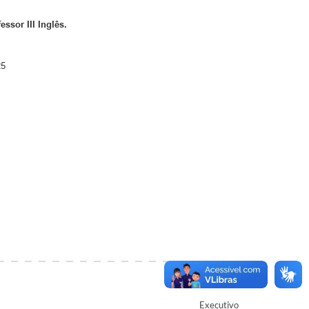
essor III Inglês
.
25
Autor
Executivo