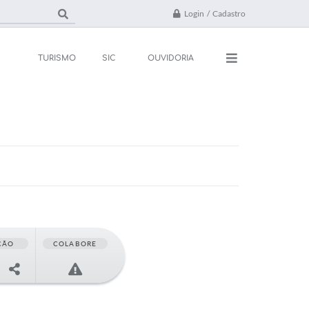
Login / Cadastro
TURISMO
SIC
OUVIDORIA
ações
Contato
rsos e Processos
FAQ
ivos
ones Úteis
l
ÇÃO
COLABORE
da
 Oficial