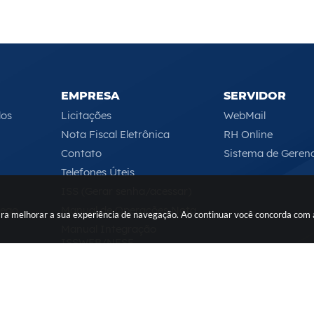
EMPRESA
SERVIDOR
los
Licitações
WebMail
Nota Fiscal Eletrônica
RH Online
Contato
Sistema de Geren
Telefones Úteis
ISS (Gerar senha/acessar)
rego
Manual de Operações Nota
 para melhorar a sua experiência de navegação. Ao continuar você concorda com
Manual Integração
ISSWEB/NFSE
Serviços Online
Segunda-feira a Sexta-feira das 08h às 17h