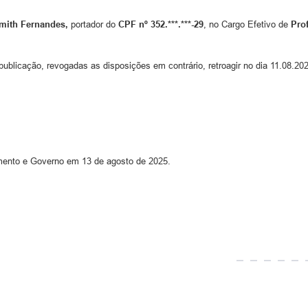
amith Fernandes
,
portador do
CPF nº
352.*
*
*.*
**-29
, no Cargo Efetivo de
Prof
publicação, revogadas as disposições em contrário, retroagir no dia 11.08.20
amento e Governo em 13 de agosto de 2025.