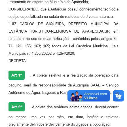
Agenda
tratamento de esgoto no Município de Aparecida;
CONSIDERANDO, que a Autarquia possui conhecimento técnico e
Diário Oficial
equipe especializada na coleta de resíduos de diversa natureza.
Notícias
LUIZ CARLOS DE SIQUEIRA, PREFEITO MUNICIPAL DA
ESTÂNCIA TURÍSTICO-RELIGIOSA DE APARECIDA/SP, em
Contato
exercício, no uso de suas atribuições, conferidas pelos artigos 7o,
FAQ
71; 121; 155; 163; 165; todos da Lei Orgânica Municipal, Leis
Municipais n. 4.253/20202 e 4.254/2020;
DECRETA:
Art 1º
. A coleta seletiva e a realização da operação cata
bagulho, será de responsabilidade da Autarquia SAAE – Serviço
Autônomo de Água, Esgotos e Resíduos Sólidos de Aparecida.
Art 2º
. A coleta dos resíduos acima citados, deverá ocorrer
ao menos uma vez por mês, em data, horário e trajetos
previamente definidos e devidamente divulgados a população.