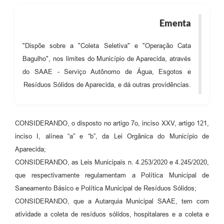
Audiências Públicas
Ementa
Cemitérios
"Dispõe sobre a "Coleta Seletiva" e "Operação Cata
Carta de Serviços
Bagulho", nos limites do Município de Aparecida, através
Arquivos para Download
do SAAE - Serviço Autônomo de Água, Esgotos e
Resíduos Sólidos de Aparecida, e dá outras providências.
Galeria de Vídeos
Projetos
CONSIDERANDO, o disposto no artigo 7o, inciso XXV, artigo 121,
Participe mais
inciso I, alínea “a” e “b”, da Lei Orgânica do Município de
Contas Públicas
Aparecida;
CONSIDERANDO, as Leis Municipais n. 4.253/2020 e 4.245/2020,
Editais
que respectivamente regulamentam a Política Municipal de
Telefones Úteis
Saneamento Básico e Política Municipal de Resíduos Sólidos;
CONSIDERANDO, que a Autarquia Municipal SAAE, tem com
Jornal
atividade a coleta de resíduos sólidos, hospitalares e a coleta e