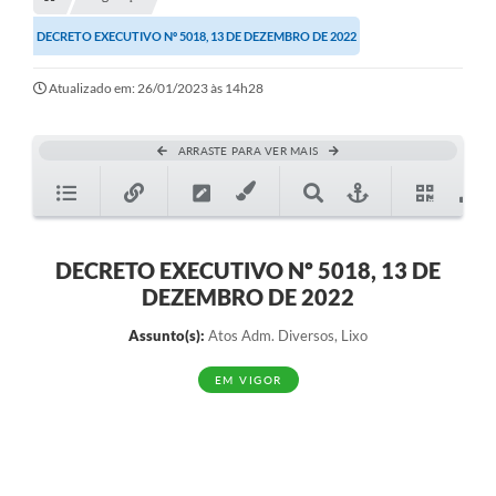
Transparência
DECRETO EXECUTIVO Nº 5018, 13 DE DEZEMBRO DE 2022
Turismo
Atualizado em: 26/01/2023 às 14h28
SIC
Ouvidoria
ARRASTE PARA VER MAIS
Coronavírus
Serviços Online
Legislação
DECRETO EXECUTIVO Nº 5018, 13 DE
DEZEMBRO DE 2022
A Prefeitura
Assunto(s):
Atos Adm. Diversos, Lixo
Secretaria de Saúde (Relações ESF)
EM VIGOR
Plano Municipal de Saúde
ISS Online (Gerar Senha de Acesso / Acesso ao Sistema)
Galeria de Fotos